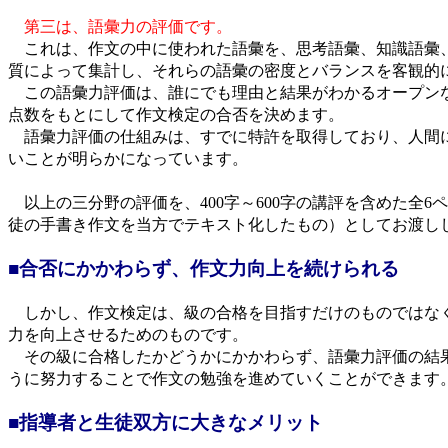
第三は、語彙力の評価です。
これは、作文の中に使われた語彙を、思考語彙、知識語彙
質によって集計し、それらの語彙の密度とバランスを客観的
この語彙力評価は、誰にでも理由と結果がわかるオープン
点数をもとにして作文検定の合否を決めます。
語彙力評価の仕組みは、すでに特許を取得しており、人間
いことが明らかになっています。
以上の三分野の評価を、400字～600字の講評を含めた全6
徒の手書き作文を当方でテキスト化したもの）としてお渡ししま
■合否にかかわらず、作文力向上を続けられる
しかし、作文検定は、級の合格を目指すだけのものではな
力を向上させるためのものです。
その級に合格したかどうかにかかわらず、語彙力評価の結
うに努力することで作文の勉強を進めていくことができます
■指導者と生徒双方に大きなメリット