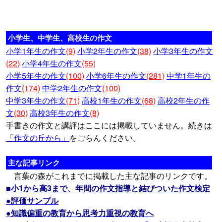
小学生、中学生、高校生の作文
小学1年生の作文
(9)
小学2年生の作文
(38)
小学3年生の作文
(22)
小学4年生の作文
(55)
小学5年生の作文
(100)
小学6年生の作文
(281)
中学1年生の
作文
(174)
中学2年生の作文
(100)
中学3年生の作文
(71)
高校1年生の作文
(68)
高校2年生の作
文
(30)
高校3年生の作文
(8)
手書きの作文と講評はここには掲載していません。続きは
「作文の丘から」
をごらんください。
主な記事リンク
言葉の森がこれまでに掲載した主な記事のリンクです。
■小1から高3まで、年間の作文指導と結びついた作文検定
●評価サンプル
●知識偏重の教育から思考力重視の教育へ