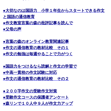
●大切なのは国語力 小学１年生からスタートできる作文
と国語の通信教育
●作文教室言葉の森の批評記事を読んで
●父母の声
●言葉の森のオンライン教育関連記事
●作文の通信教育の教材比較 その１
●作文の勉強は毎週やることで力がつく
●国語力をつけるなら読解と作文の学習で
●中高一貫校の作文試験に対応
●作文の通信教育の教材比較 その２
●２００字作文の受験作文対策
●受験作文コースの保護者アンケート
●森リンで１０人中９人が作文力アップ