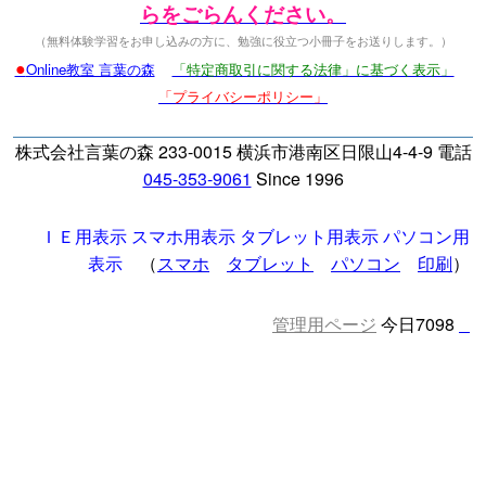
らをごらんください。
（無料体験学習をお申し込みの方に、勉強に役立つ小冊子をお送りします。）
●
Online教室 言葉の森
「特定商取引に関する法律」に基づく表示」
「プライバシーポリシー」
株式会社言葉の森 233-0015 横浜市港南区日限山4-4-9 電話
045-353-9061
Since 1996
ＩＥ用表示
スマホ用表示
タブレット用表示
パソコン用
表示
（
スマホ
タブレット
パソコン
印刷
）
管理用ページ
今日7098
□