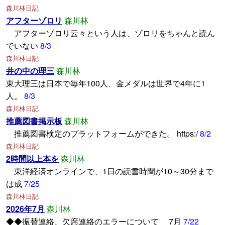
森川林日記
アフターゾロリ
森川林
アフターゾロリ云々という人は、ゾロリをちゃんと読ん
でいない
8/3
森川林日記
井の中の理三
森川林
東大理三は日本で毎年100人、金メダルは世界で4年に1
人。
8/3
森川林日記
推薦図書掲示板
森川林
推薦図書検定のプラットフォームができた。 https:/
8/2
森川林日記
2時間以上本を
森川林
東洋経済オンラインで、1日の読書時間が10～30分まで
は成
7/25
森川林日記
2026年7月
森川林
◆◆振替連絡、欠席連絡のエラーについて 7月
7/22