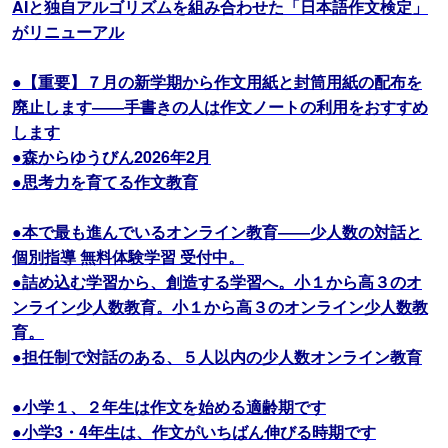
AIと独自アルゴリズムを組み合わせた「日本語作文検定」
がリニューアル
●【重要】７月の新学期から作文用紙と封筒用紙の配布を
廃止します――手書きの人は作文ノートの利用をおすすめ
します
●森からゆうびん2026年2月
●思考力を育てる作文教育
●本で最も進んでいるオンライン教育――少人数の対話と
個別指導 無料体験学習 受付中。
●詰め込む学習から、創造する学習へ。小１から高３のオ
ンライン少人数教育。小１から高３のオンライン少人数教
育。
●担任制で対話のある、５人以内の少人数オンライン教育
●小学１、２年生は作文を始める適齢期です
●小学3・4年生は、作文がいちばん伸びる時期です