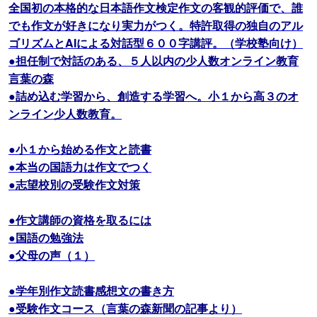
全国初の本格的な日本語作文検定作文の客観的評価で、誰
でも作文が好きになり実力がつく。特許取得の独自のアル
ゴリズムとAIによる対話型６００字講評。（学校塾向け）
●担任制で対話のある、５人以内の少人数オンライン教育
言葉の森
●詰め込む学習から、創造する学習へ。小１から高３のオ
ンライン少人数教育。
●小１から始める作文と読書
●本当の国語力は作文でつく
●志望校別の受験作文対策
●作文講師の資格を取るには
●国語の勉強法
●父母の声（１）
●学年別作文読書感想文の書き方
●受験作文コース（言葉の森新聞の記事より）