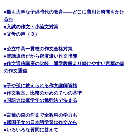
●最も大事な子供時代の教育――どこに費用と時間をかけ
るか
●入試の作文・小論文対策
●父母の声（３）
●公立中高一貫校の作文合格対策
●電話通信だから密度濃い作文指導
●作文通信講座の比較―通学教室より続けやすい言葉の森
の作文通信
●子や孫に教えられる作文講師資格
●作文教室、比較のための７つの基準
●国語力は低学年の勉強法で決まる
●言葉の森の作文で全教科の学力も
●帰国子女の日本語学習は作文から
●いろいろな質問に答えて