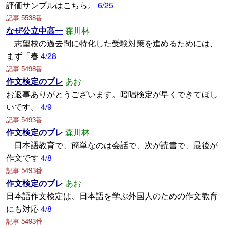
評価サンプルはこちら。
6/25
記事 5538番
なぜ公立中高一
森川林
志望校の過去問に特化した受験対策を進めるためには、
まず「春
4/28
記事 5498番
作文検定のプレ
あお
お返事ありがとうございます。暗唱検定が早くできてほし
いです。
4/9
記事 5493番
作文検定のプレ
森川林
日本語教育で、簡単なのは会話で、次が読書で、最後が
作文です
4/8
記事 5493番
作文検定のプレ
あお
日本語作文検定は、日本語を学ぶ外国人のための作文教育
にも対応
4/8
記事 5493番