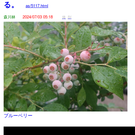
る。
as/5117.html
森川林
2024/07/03 05:18
修
削
ブルーベリー