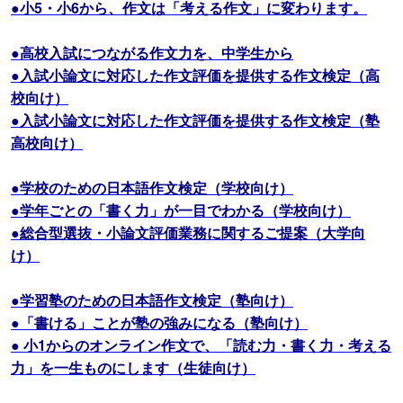
●小5・小6から、作文は「考える作文」に変わります。
●高校入試につながる作文力を、中学生から
●入試小論文に対応した作文評価を提供する作文検定（高
校向け）
●入試小論文に対応した作文評価を提供する作文検定（塾
高校向け）
●学校のための日本語作文検定（学校向け）
●学年ごとの「書く力」が一目でわかる（学校向け）
●総合型選抜・小論文評価業務に関するご提案（大学向
け）
●学習塾のための日本語作文検定（塾向け）
●「書ける」ことが塾の強みになる（塾向け）
● 小1からのオンライン作文で、「読む力・書く力・考える
力」を一生ものにします（生徒向け）