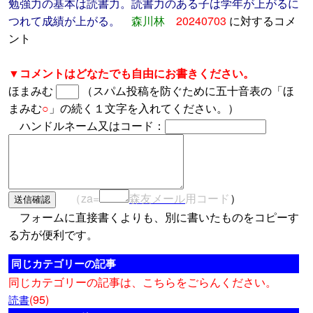
勉強力の基本は読書力。読書力のある子は学年が上がるに
つれて成績が上がる。
森川林
20240703
に対するコメ
ント
▼コメントはどなたでも自由にお書きください。
ほまみむ
（スパム投稿を防ぐために五十音表の「ほ
まみむ
○
」の続く１文字を入れてください。）
ハンドルネーム又はコード：
（za=
森友メール
用コード
）
フォームに直接書くよりも、別に書いたものをコピーす
る方が便利です。
同じカテゴリーの記事
同じカテゴリーの記事は、こちらをごらんください。
(95)
読書