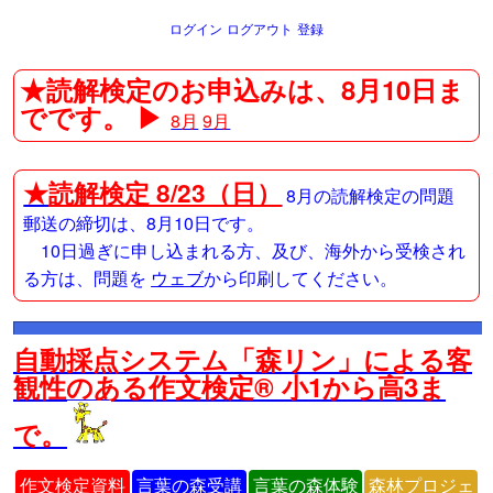
ログイン
ログアウト
登録
★読解検定のお申込みは、8月10日ま
でです。 ▶
8月
9月
★
読解検定 8/23（日）
8月の読解検定の問題
郵送の締切は、8月10日です。
10日過ぎに申し込まれる方、及び、海外から受検され
る方は、問題を
ウェブ
から印刷してください。
自動採点システム「森リン」による客
観性のある作文検定® 小1から高3ま
で。
作文検定資料
言葉の森受講
言葉の森体験
森林プロジェ