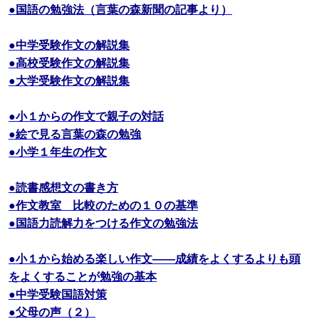
●国語の勉強法（言葉の森新聞の記事より）
●中学受験作文の解説集
●高校受験作文の解説集
●大学受験作文の解説集
●小１からの作文で親子の対話
●絵で見る言葉の森の勉強
●小学１年生の作文
●読書感想文の書き方
●作文教室 比較のための１０の基準
●国語力読解力をつける作文の勉強法
●小１から始める楽しい作文――成績をよくするよりも頭
をよくすることが勉強の基本
●中学受験国語対策
●父母の声（２）