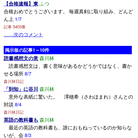
【合格速報】東
ふつ
合格おめでとうございます。 毎週真剣に取り組み、どんど
ん上
1/7
記事 5403番
……次のコメント
掲示板の記事1～10件
読書感想文の意
森川林
読書感想文は、書く意味があるかどうかではなく、書か
せる場所
8/7
森川林日記
「到知」に谷川
森川林
意外な表紙に驚いた。 澤穂希（さわほまれ）さんとの
対談
8/4
森川林日記
英語の教科書も
森川林
最近の英語の教科書も、誰におもねっているのか知らな
いが、会
8/3