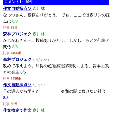
コメント1～10件
作文自動採点ソ
森川林
なっつさん、投稿ありがとう。 でも、ここでは森リンの採
点は
8/8
記事 89番
森林プロジェク
森川林
かじかわさんへ、投稿ありがとう。 しかし、もとの記事と
関係
8/8
記事 1496番
森林プロジェク
かじかわ
改めて考えよう。所得の超過累進課税制による、資本主義
と社会主
8/5
記事 1496番
作文自動採点ソ
なっつ
母の過去から学んだ 令和の闇に負けない社会
8/3
記事 89番
作文検定で作文
森川林