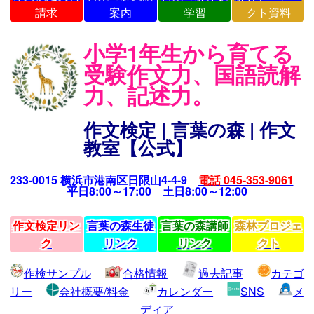
請求
案内
学習
クト資料
小学1年生から育てる
受験作文力、国語読解
力、記述力。
作文検定 | 言葉の森 | 作文
教室【公式】
233-0015 横浜市港南区日限山4-4-9
電話 045-353-9061
平日8:00～17:00 土日8:00～12:00
作文検定リン
言葉の森生徒
言葉の森講師
森林プロジェ
ク
リンク
リンク
クト
作検サンプル
合格情報
過去記事
カテゴ
リー
会社概要/料金
カレンダー
SNS
メ
ディア