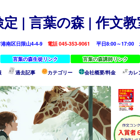
定 | 言葉の森 | 作文
浜市港南区日限山4-4-9
電話 045-353-9061
平日8:00～17:00 土
言葉の森生徒リンク
言葉の森講師リンク
報
過去記事
カテゴリー
会社概要/料金
カレ