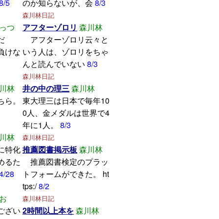
8/5
のか知らないが、会
8/3
森川林日記
っつ
アフターゾロリ
森川林
学んだ
アフターゾロリ云々と
けな
いう人は、ゾロリをちゃ
んと読んでいない
8/3
森川林日記
川林
井の中の理三
森川林
ちら。
東大理三は日本で毎年10
0人、金メダルは世界で4
年に1人。
8/3
川林
森川林日記
に特化
推薦図書掲示板
森川林
めるた
推薦図書検定のプラッ
4/28
トフォームができた。 ht
tps:/
8/2
お
森川林日記
ござい
2時間以上本を
森川林