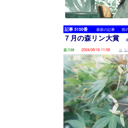
記事 5150番
<
最新の記事
前
７月の森リン大賞
a
森川林
2024/08/16 11:56
修
削