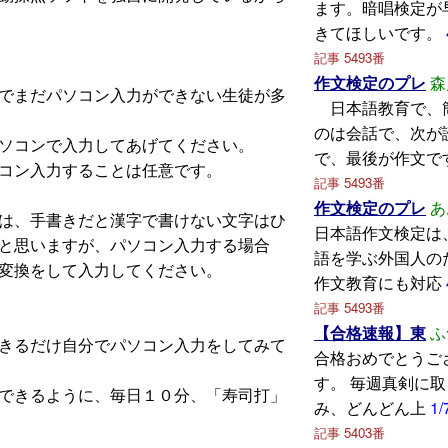
ます。暗唱検定が
きてほしいです。
記事 5493番
作文検定のプレ
森
でまだパソコン入力ができない生徒が多
日本語教育で、
のは会話で、次が
ソコンで入力してあげてください。
で、最後が作文で
コン入力することは任意です。
記事 5493番
作文検定のプレ
あ
は、手書きだと漢字で書けない文字はひ
日本語作文検定は
と思いますが、パソコン入力する場合
語を学ぶ外国人の
変換をして入力してください。
作文教育にも対応
記事 5493番
【合格速報】東
ふ
きるだけ自分でパソコン入力をしてみて
合格おめでとうご
す。 毎週真剣に
できるように、毎日１０分、「寿司打」
み、どんどん上
1/
記事 5403番