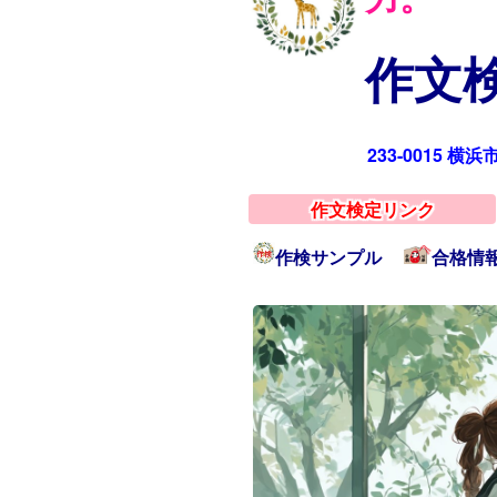
作文検
233-0015 横
作文検定リンク
作検サンプル
合格情