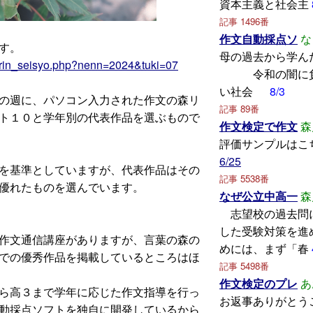
資本主義と社会主
記事 1496番
作文自動採点ソ
な
す。
母の過去から
irin_seisyo.php?nenn=2024&tuki=07
令和の闇に負
い社会
8/3
の週に、パソコン入力された作文の森リ
記事 89番
ト１０と学年別の代表作品を選ぶもので
作文検定で作文
森
評価サンプルはこ
6/25
を基準としていますが、代表作品はその
記事 5538番
優れたものを選んでいます。
なぜ公立中高一
森
志望校の過去問
した受験対策を進
作文通信講座がありますが、言葉の森の
めには、まず「春
での優秀作品を掲載しているところはほ
記事 5498番
作文検定のプレ
あ
ら高３まで学年に応じた作文指導を行っ
お返事ありがとう
動採点ソフトを独自に開発しているから