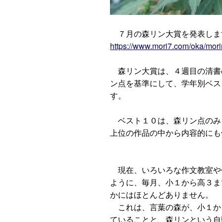
７月の森リン大賞を発表しま
https://www.mori7.com/oka/mor
森リン大賞は、４週目の清書
ン点を基準にして、学年別ベス
す。
ベスト１０は、森リン点のみ
上位の作品の中から内容的にも
現在、いろいろな作文教室や
ように、毎月、小１から高３ま
かにはほとんどありません。
これは、言葉の森が、小１か
ていることと、森リンという自