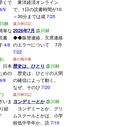
早くで
東洋経済オンライン
4/9
で、1日の読書時間が10
～30分までは成
7/25
川林
森川林日記
簡単な
2026年7月
森川林
読書
◆◆振替連絡、欠席連絡
す
4/8
のエラーについて 7月
7/22
お
森の掲示板
、日本
歴史は、ひとり
森川林
ための
歴史は、ひとりの人間
4/8
の確信によって動く。
なぜ、そのひ
7/20
つ
森川林日記
ざいま
ヨンデミーとか
森川林
取り組
ヨンデミーとか、グリ
7
ムスクールとかは、小学
校低中学年か、読
7/19