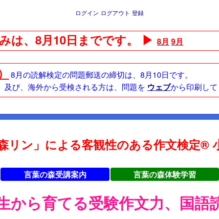
ログイン
ログアウト
登録
みは、8月10日までです。 ▶
8月
9月
日）
8月の読解検定の問題郵送の締切は、8月10日です。
方、及び、海外から受検される方は、問題を
ウェブ
から印刷して
森リン」による客観性のある作文検定® 小
言葉の森受講案内
言葉の森体験学習
年生から育てる受験作文力、国語