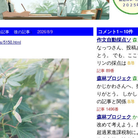
>
コメント1～10件
の記事
後の記事
2026/8/9
作文自動採点ソ
森
s/5150.html
なっつさん、投稿
とう。 でも、こ
リンの採点は
8/8
記事 89番
森林プロジェク
森
かじかわさんへ、
りがとう。 しか
の記事と関係
8/8
記事 1496番
森林プロジェク
か
改めて考えよう。
超過累進課税制に