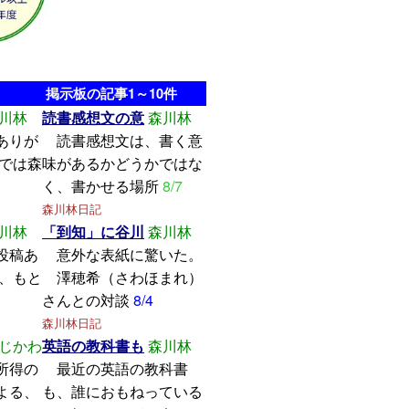
掲示板の記事1～10件
川林
読書感想文の意
森川林
ありが
読書感想文は、書く意
こでは森
味があるかどうかではな
く、書かせる場所
8/7
森川林日記
川林
「到知」に谷川
森川林
投稿あ
意外な表紙に驚いた。
し、もと
澤穂希（さわほまれ）
さんとの対談
8/4
森川林日記
じかわ
英語の教科書も
森川林
所得の
最近の英語の教科書
よる、
も、誰におもねっている