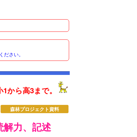
ください。
1から高3まで。
森林プロジェクト資料
読解力、記述