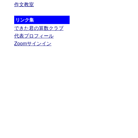
作文教室
リンク集
できた君の算数クラブ
代表プロフィール
Zoomサインイン