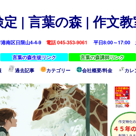
定 | 言葉の森 | 作文
浜市港南区日限山4-4-9
電話 045-353-9061
平日8:00～17:00 土
言葉の森生徒リンク
言葉の森講師リンク
報
過去記事
カテゴリー
会社概要/料金
カレ