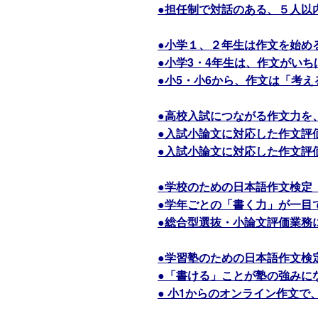
●担任制で対話のある、５人以
●小学１、２年生は作文を始め
●小学3・4年生は、作文がい
●小5・小6から、作文は「考
●高校入試につながる作文力を
●入試小論文に対応した作文評
●入試小論文に対応した作文評
●学校のための日本語作文検定
●学年ごとの「書く力」が一目
●総合型選抜・小論文評価業務
●学習塾のための日本語作文検
●「書ける」ことが塾の強みに
● 小1からのオンライン作文