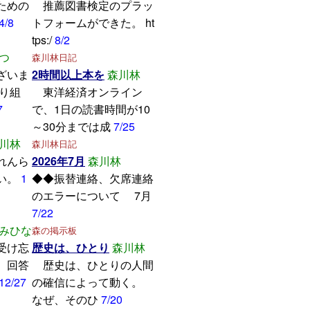
ための
推薦図書検定のプラッ
4/8
トフォームができた。 ht
tps:/
8/2
つ
森川林日記
ざいま
2時間以上本を
森川林
取り組
東洋経済オンライン
7
で、1日の読書時間が10
～30分までは成
7/25
川林
森川林日記
れんら
2026年7月
森川林
い。
1
◆◆振替連絡、欠席連絡
のエラーについて 7月
7/22
みひな
森の掲示板
受け忘
歴史は、ひとり
森川林
。回答
歴史は、ひとりの人間
12/27
の確信によって動く。
なぜ、そのひ
7/20