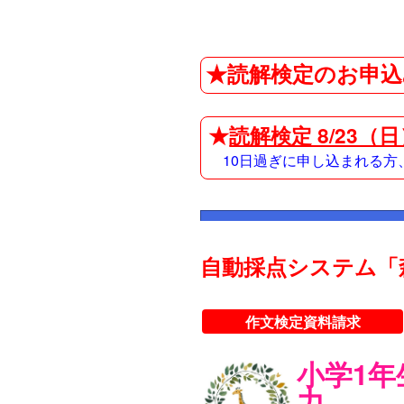
★読解検定のお申込
★
読解検定 8/23（
10日過ぎに申し込まれる
自動採点システム「
作文検定資料請求
小学1
力。