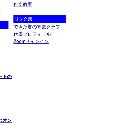
作文教室
。
リンク集
できた君の算数クラブ
代表プロフィール
Zoomサインイン
ートの
のオン