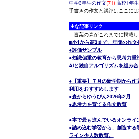
中学3年生の作文
(71)
高校1年
手書きの作文と講評はここには
主な記事リンク
言葉の森がこれまでに掲載し
■小1から高3まで、年間の作
●評価サンプル
●知識偏重の教育から思考力重
AIと独自アルゴリズムを組み
●【重要】７月の新学期から作
利用をおすすめします
●森からゆうびん2026年2月
●思考力を育てる作文教育
●本で最も進んでいるオンライ
●詰め込む学習から、創造する
ライン少人数教育。