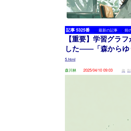
記事 5325番
<
最新の記事
前
【重要】学習グラフ
した――「森からゆ
5.html
森川林
2025/04/10 09:03
修
削