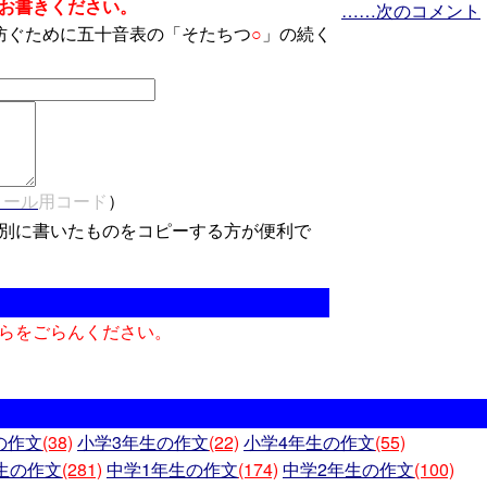
お書きください。
……次のコメント
防ぐために五十音表の「そたちつ
○
」の続く
メール
用コード
）
別に書いたものをコピーする方が便利で
らをごらんください。
の作文
(38)
小学3年生の作文
(22)
小学4年生の作文
(55)
生の作文
(281)
中学1年生の作文
(174)
中学2年生の作文
(100)