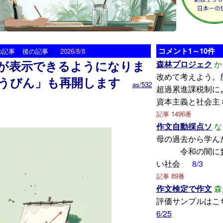
>
コメント1～10件
の記事
後の記事
2026/8/8
が表示できるようになりま
森林プロジェク
か
改めて考えよう。
うびん」も再開します
as/532
超過累進課税制に
資本主義と社会主
記事 1496番
作文自動採点ソ
な
母の過去から
令和の闇に負
い社会
8/3
記事 89番
作文検定で作文
森
評価サンプルはこ
6/25