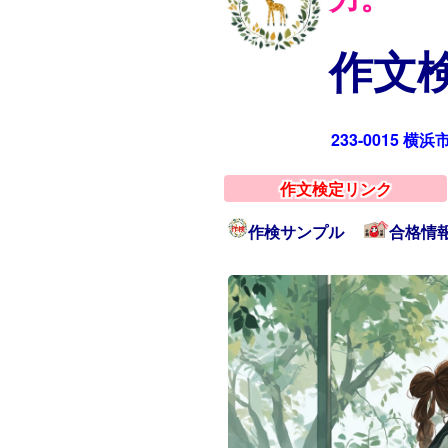
作文検
233-0015 横
作文検定リンク
作検サンプル
合格情