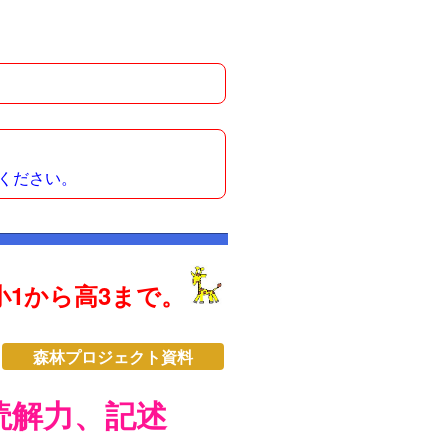
ください。
1から高3まで。
森林プロジェクト資料
読解力、記述