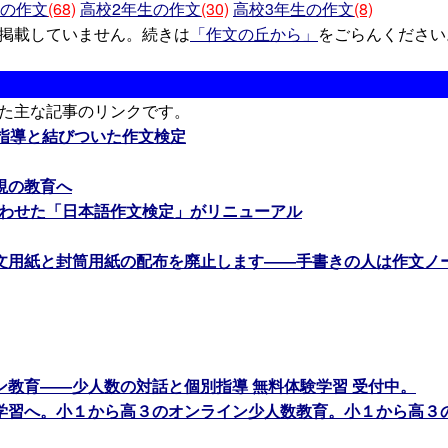
生の作文
(68)
高校2年生の作文
(30)
高校3年生の作文
(8)
掲載していません。続きは
「作文の丘から」
をごらんください
た主な記事のリンクです。
文指導と結びついた作文検定
視の教育へ
合わせた「日本語作文検定」がリニューアル
文用紙と封筒用紙の配布を廃止します――手書きの人は作文ノ
ン教育――少人数の対話と個別指導 無料体験学習 受付中。
学習へ。小１から高３のオンライン少人数教育。小１から高３