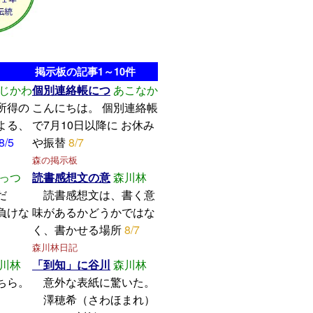
掲示板の記事1～10件
じかわ
個別連絡帳につ
あこなか
所得の
こんにちは。 個別連絡帳
よる、
で7月10日以降に お休み
8/5
や振替
8/7
森の掲示板
っつ
読書感想文の意
森川林
学んだ
読書感想文は、書く意
けな
味があるかどうかではな
く、書かせる場所
8/7
森川林日記
川林
「到知」に谷川
森川林
ちら。
意外な表紙に驚いた。
澤穂希（さわほまれ）