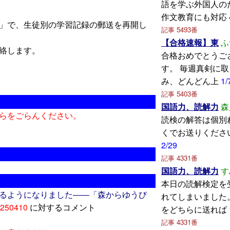
語を学ぶ外国人の
作文教育にも対応
」で、生徒別の学習記録の郵送を再開し
記事 5493番
【合格速報】東
ふ
絡します。
合格おめでとうご
す。 毎週真剣に
み、どんどん上
1/
記事 5403番
国語力、読解力
森
らをごらんください。
読検の解答は個別
くでお送りくださ
2/29
記事 4331番
国語力、読解力
す
本日の読解検定を
るようになりました――「森からゆうび
れてしまいました
250410
に対するコメント
をどちらに送れば
記事 4331番