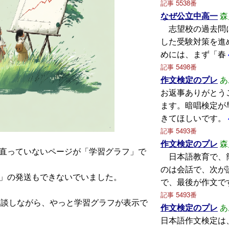
記事 5538番
なぜ公立中高一
森
志望校の過去問
した受験対策を進
めには、まず「春
記事 5498番
作文検定のプレ
あ
お返事ありがとう
ます。暗唱検定が
きてほしいです。
記事 5493番
作文検定のプレ
森
直っていないページが「学習グラフ」で
日本語教育で、
のは会話で、次が
」の発送もできないでいました。
で、最後が作文で
記事 5493番
と相談しながら、やっと学習グラフが表示で
作文検定のプレ
あ
日本語作文検定は