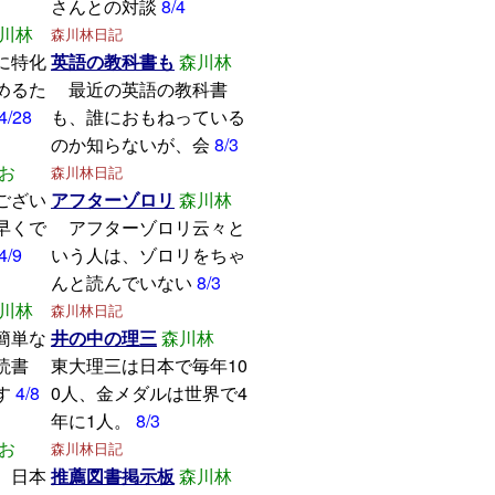
さんとの対談
8/4
川林
森川林日記
に特化
英語の教科書も
森川林
めるた
最近の英語の教科書
4/28
も、誰におもねっている
のか知らないが、会
8/3
お
森川林日記
ござい
アフターゾロリ
森川林
早くで
アフターゾロリ云々と
4/9
いう人は、ゾロリをちゃ
んと読んでいない
8/3
川林
森川林日記
簡単な
井の中の理三
森川林
読書
東大理三は日本で毎年10
す
4/8
0人、金メダルは世界で4
年に1人。
8/3
お
森川林日記
、日本
推薦図書掲示板
森川林