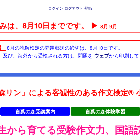
ログイン
ログアウト
登録
みは、8月10日までです。 ▶
8月
9月
日）
8月の読解検定の問題郵送の締切は、8月10日です。
方、及び、海外から受検される方は、問題を
ウェブ
から印刷して
森リン」による客観性のある作文検定® 小
言葉の森受講案内
言葉の森体験学習
年生から育てる受験作文力、国語