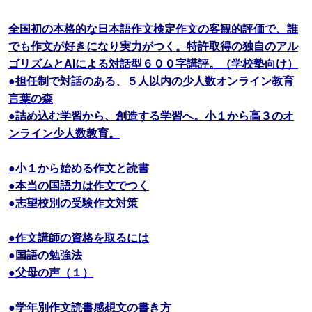
全国初の本格的な日本語作文検定作文の客観的評価で、誰
でも作文が好きになり実力がつく。特許取得の独自のアル
ゴリズムとAIによる対話型６００字講評。（学校塾向け）
●担任制で対話のある、５人以内の少人数オンライン教育
言葉の森
●詰め込む学習から、創造する学習へ。小１から高３のオ
ンライン少人数教育。
●小１から始める作文と読書
●本当の国語力は作文でつく
●志望校別の受験作文対策
●作文講師の資格を取るには
●国語の勉強法
●父母の声（１）
●学年別作文読書感想文の書き方