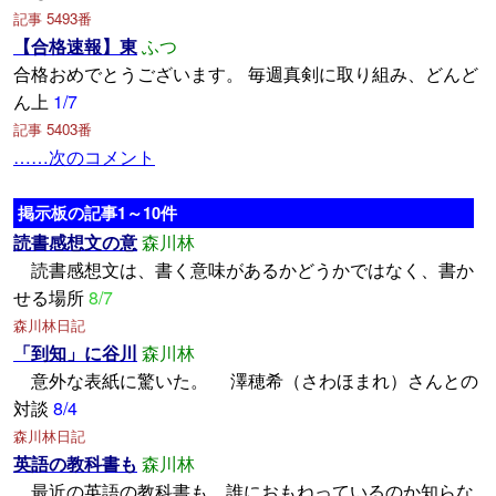
記事 5493番
【合格速報】東
ふつ
合格おめでとうございます。 毎週真剣に取り組み、どんど
ん上
1/7
記事 5403番
……次のコメント
掲示板の記事1～10件
読書感想文の意
森川林
読書感想文は、書く意味があるかどうかではなく、書か
せる場所
8/7
森川林日記
「到知」に谷川
森川林
意外な表紙に驚いた。 澤穂希（さわほまれ）さんとの
対談
8/4
森川林日記
英語の教科書も
森川林
最近の英語の教科書も、誰におもねっているのか知らな