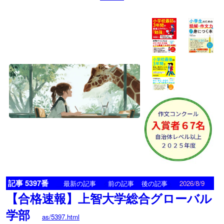
記事 5397番
<
>
最新の記事
前の記事
後の記事
2026/8/9
【合格速報】上智大学総合グローバル
学部
as/5397.html