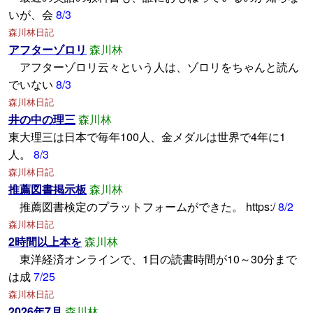
いが、会
8/3
森川林日記
アフターゾロリ
森川林
アフターゾロリ云々という人は、ゾロリをちゃんと読ん
でいない
8/3
森川林日記
井の中の理三
森川林
東大理三は日本で毎年100人、金メダルは世界で4年に1
人。
8/3
森川林日記
推薦図書掲示板
森川林
推薦図書検定のプラットフォームができた。 https:/
8/2
森川林日記
2時間以上本を
森川林
東洋経済オンラインで、1日の読書時間が10～30分まで
は成
7/25
森川林日記
2026年7月
森川林