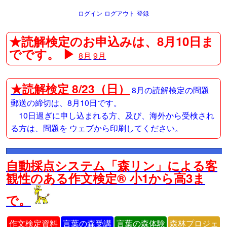
ログイン
ログアウト
登録
★読解検定のお申込みは、8月10日ま
でです。 ▶
8月
9月
★
読解検定 8/23（日）
8月の読解検定の問題
郵送の締切は、8月10日です。
10日過ぎに申し込まれる方、及び、海外から受検され
る方は、問題を
ウェブ
から印刷してください。
自動採点システム「森リン」による客
観性のある作文検定® 小1から高3ま
で。
作文検定資料
言葉の森受講
言葉の森体験
森林プロジェ