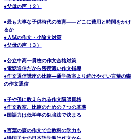
●父母の声（２）
●最も大事な子供時代の教育――どこに費用と時間をかけ
るか
●入試の作文・小論文対策
●父母の声（３）
●公立中高一貫校の作文合格対策
●電話通信だから密度濃い作文指導
●作文通信講座の比較―通学教室より続けやすい言葉の森
の作文通信
●子や孫に教えられる作文講師資格
●作文教室、比較のための７つの基準
●国語力は低学年の勉強法で決まる
●言葉の森の作文で全教科の学力も
●帰国子女の日本語学習は作文から