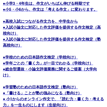
●小学3・4年生は、作文がいちばん伸びる時期です
●小5・小6から、作文は「考える作文」に変わります。
●高校入試につながる作文力を、中学生から
●入試小論文に対応した作文評価を提供する作文検定（高
校向け）
●入試小論文に対応した作文評価を提供する作文検定（塾
高校向け）
●学校のための日本語作文検定（学校向け）
●学年ごとの「書く力」が一目でわかる（学校向け）
●総合型選抜・小論文評価業務に関するご提案（大学向
け）
●学習塾のための日本語作文検定（塾向け）
●「書ける」ことが塾の強みになる（塾向け）
● 小1からのオンライン作文で、「読む力・書く力・考える
力」を一生ものにします（生徒向け）