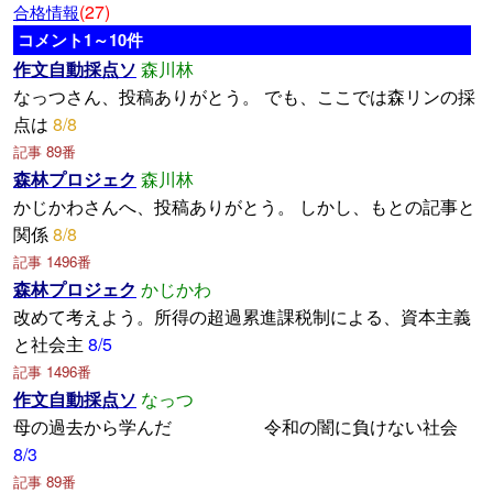
(27)
合格情報
コメント1～10件
作文自動採点ソ
森川林
なっつさん、投稿ありがとう。 でも、ここでは森リンの採
点は
8/8
記事 89番
森林プロジェク
森川林
かじかわさんへ、投稿ありがとう。 しかし、もとの記事と
関係
8/8
記事 1496番
森林プロジェク
かじかわ
改めて考えよう。所得の超過累進課税制による、資本主義
と社会主
8/5
記事 1496番
作文自動採点ソ
なっつ
母の過去から学んだ 令和の闇に負けない社会
8/3
記事 89番