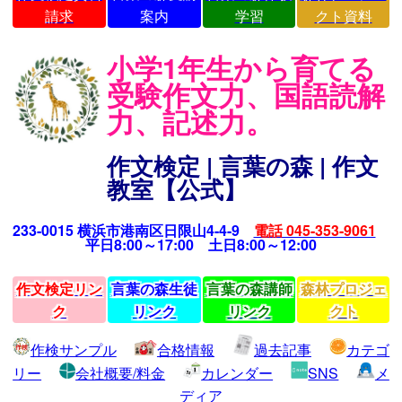
請求
案内
学習
クト資料
小学1年生から育てる
受験作文力、国語読解
力、記述力。
作文検定 | 言葉の森 | 作文
教室【公式】
233-0015 横浜市港南区日限山4-4-9
電話 045-353-9061
平日8:00～17:00 土日8:00～12:00
作文検定リン
言葉の森生徒
言葉の森講師
森林プロジェ
ク
リンク
リンク
クト
作検サンプル
合格情報
過去記事
カテゴ
リー
会社概要/料金
カレンダー
SNS
メ
ディア