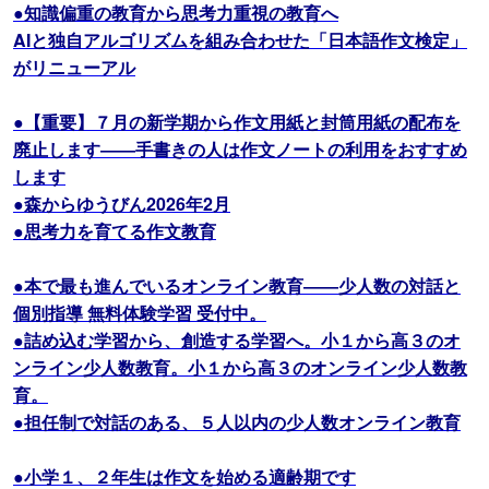
●知識偏重の教育から思考力重視の教育へ
AIと独自アルゴリズムを組み合わせた「日本語作文検定」
がリニューアル
●【重要】７月の新学期から作文用紙と封筒用紙の配布を
廃止します――手書きの人は作文ノートの利用をおすすめ
します
●森からゆうびん2026年2月
●思考力を育てる作文教育
●本で最も進んでいるオンライン教育――少人数の対話と
個別指導 無料体験学習 受付中。
●詰め込む学習から、創造する学習へ。小１から高３のオ
ンライン少人数教育。小１から高３のオンライン少人数教
育。
●担任制で対話のある、５人以内の少人数オンライン教育
●小学１、２年生は作文を始める適齢期です