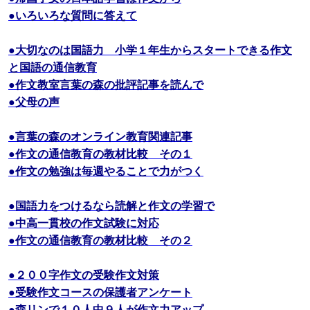
●いろいろな質問に答えて
●大切なのは国語力 小学１年生からスタートできる作文
と国語の通信教育
●作文教室言葉の森の批評記事を読んで
●父母の声
●言葉の森のオンライン教育関連記事
●作文の通信教育の教材比較 その１
●作文の勉強は毎週やることで力がつく
●国語力をつけるなら読解と作文の学習で
●中高一貫校の作文試験に対応
●作文の通信教育の教材比較 その２
●２００字作文の受験作文対策
●受験作文コースの保護者アンケート
●森リンで１０人中９人が作文力アップ