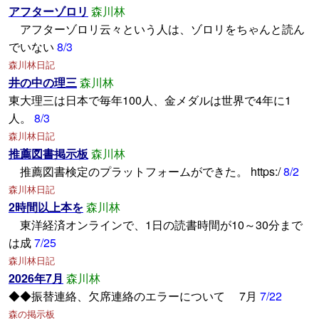
アフターゾロリ
森川林
アフターゾロリ云々という人は、ゾロリをちゃんと読ん
でいない
8/3
森川林日記
井の中の理三
森川林
東大理三は日本で毎年100人、金メダルは世界で4年に1
人。
8/3
森川林日記
推薦図書掲示板
森川林
推薦図書検定のプラットフォームができた。 https:/
8/2
森川林日記
2時間以上本を
森川林
東洋経済オンラインで、1日の読書時間が10～30分まで
は成
7/25
森川林日記
2026年7月
森川林
◆◆振替連絡、欠席連絡のエラーについて 7月
7/22
森の掲示板