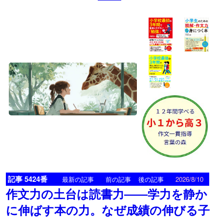
記事 5424番
<
>
最新の記事
前の記事
後の記事
2026/8/10
作文力の土台は読書力――学力を静か
に伸ばす本の力。なぜ成績の伸びる子