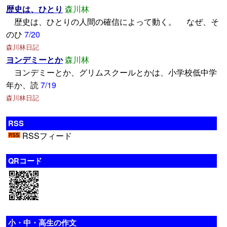
歴史は、ひとり
森川林
歴史は、ひとりの人間の確信によって動く。 なぜ、そ
のひ
7/20
森川林日記
ヨンデミーとか
森川林
ヨンデミーとか、グリムスクールとかは、小学校低中学
年か、読
7/19
森川林日記
RSS
RSSフィード
QRコード
小・中・高生の作文