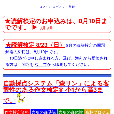
ログイン
ログアウト
登録
★読解検定のお申込みは、8月10日ま
でです。 ▶
8月
9月
★
読解検定 8/23（日）
8月の読解検定の問題
郵送の締切は、8月10日です。
10日過ぎに申し込まれる方、及び、海外から受検され
る方は、問題を
ウェブ
から印刷してください。
自動採点システム「森リン」による客
観性のある作文検定® 小1から高3ま
で。
作文検定資料
言葉の森受講
言葉の森体験
森林プロジェ