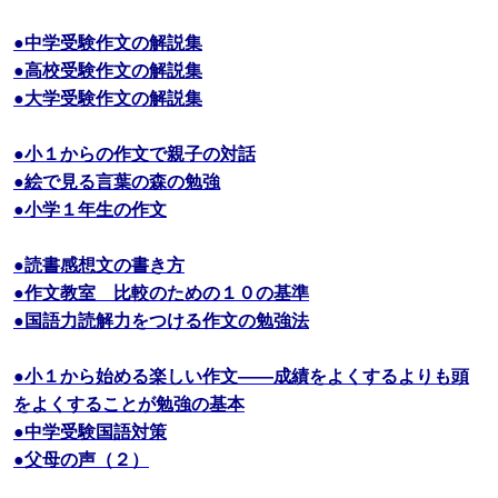
●中学受験作文の解説集
●高校受験作文の解説集
●大学受験作文の解説集
●小１からの作文で親子の対話
●絵で見る言葉の森の勉強
●小学１年生の作文
●読書感想文の書き方
●作文教室 比較のための１０の基準
●国語力読解力をつける作文の勉強法
●小１から始める楽しい作文――成績をよくするよりも頭
をよくすることが勉強の基本
●中学受験国語対策
●父母の声（２）