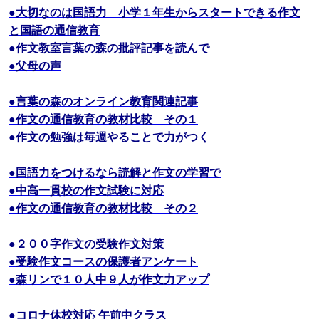
●大切なのは国語力 小学１年生からスタートできる作文
と国語の通信教育
●作文教室言葉の森の批評記事を読んで
●父母の声
●言葉の森のオンライン教育関連記事
●作文の通信教育の教材比較 その１
●作文の勉強は毎週やることで力がつく
●国語力をつけるなら読解と作文の学習で
●中高一貫校の作文試験に対応
●作文の通信教育の教材比較 その２
●２００字作文の受験作文対策
●受験作文コースの保護者アンケート
●森リンで１０人中９人が作文力アップ
●コロナ休校対応 午前中クラス