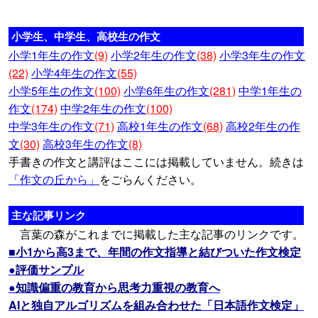
小学生、中学生、高校生の作文
小学1年生の作文
(9)
小学2年生の作文
(38)
小学3年生の作文
(22)
小学4年生の作文
(55)
小学5年生の作文
(100)
小学6年生の作文
(281)
中学1年生の
作文
(174)
中学2年生の作文
(100)
中学3年生の作文
(71)
高校1年生の作文
(68)
高校2年生の作
文
(30)
高校3年生の作文
(8)
手書きの作文と講評はここには掲載していません。続きは
「作文の丘から」
をごらんください。
主な記事リンク
言葉の森がこれまでに掲載した主な記事のリンクです。
■小1から高3まで、年間の作文指導と結びついた作文検定
●評価サンプル
●知識偏重の教育から思考力重視の教育へ
AIと独自アルゴリズムを組み合わせた「日本語作文検定」