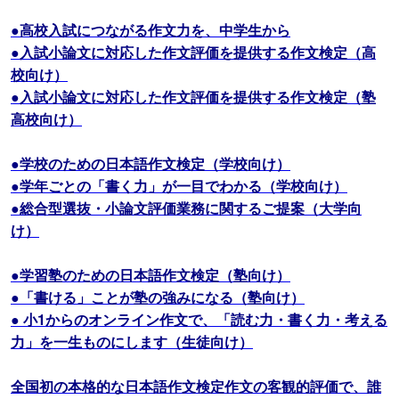
●高校入試につながる作文力を、中学生から
●入試小論文に対応した作文評価を提供する作文検定（高
校向け）
●入試小論文に対応した作文評価を提供する作文検定（塾
高校向け）
●学校のための日本語作文検定（学校向け）
●学年ごとの「書く力」が一目でわかる（学校向け）
●総合型選抜・小論文評価業務に関するご提案（大学向
け）
●学習塾のための日本語作文検定（塾向け）
●「書ける」ことが塾の強みになる（塾向け）
● 小1からのオンライン作文で、「読む力・書く力・考える
力」を一生ものにします（生徒向け）
全国初の本格的な日本語作文検定作文の客観的評価で、誰