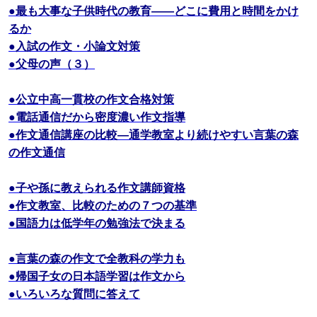
●最も大事な子供時代の教育――どこに費用と時間をかけ
るか
●入試の作文・小論文対策
●父母の声（３）
●公立中高一貫校の作文合格対策
●電話通信だから密度濃い作文指導
●作文通信講座の比較―通学教室より続けやすい言葉の森
の作文通信
●子や孫に教えられる作文講師資格
●作文教室、比較のための７つの基準
●国語力は低学年の勉強法で決まる
●言葉の森の作文で全教科の学力も
●帰国子女の日本語学習は作文から
●いろいろな質問に答えて