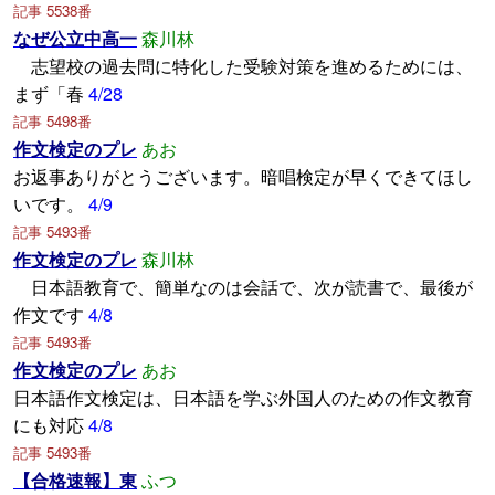
記事 5538番
なぜ公立中高一
森川林
志望校の過去問に特化した受験対策を進めるためには、
まず「春
4/28
記事 5498番
作文検定のプレ
あお
お返事ありがとうございます。暗唱検定が早くできてほし
いです。
4/9
記事 5493番
作文検定のプレ
森川林
日本語教育で、簡単なのは会話で、次が読書で、最後が
作文です
4/8
記事 5493番
作文検定のプレ
あお
日本語作文検定は、日本語を学ぶ外国人のための作文教育
にも対応
4/8
記事 5493番
【合格速報】東
ふつ