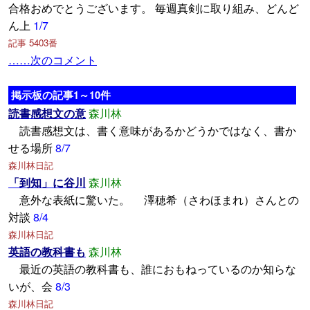
合格おめでとうございます。 毎週真剣に取り組み、どんど
ん上
1/7
記事 5403番
……次のコメント
掲示板の記事1～10件
読書感想文の意
森川林
読書感想文は、書く意味があるかどうかではなく、書か
せる場所
8/7
森川林日記
「到知」に谷川
森川林
意外な表紙に驚いた。 澤穂希（さわほまれ）さんとの
対談
8/4
森川林日記
英語の教科書も
森川林
最近の英語の教科書も、誰におもねっているのか知らな
いが、会
8/3
森川林日記