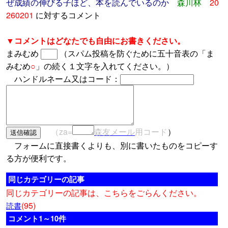
ぜ成績の伸びる子ほど、本を読んでいるのか
森川林
20
260201
に対するコメント
▼コメントはどなたでも自由にお書きください。
まみむめ
（スパム投稿を防ぐために五十音表の「ま
みむめ
○
」の続く１文字を入れてください。）
ハンドルネーム又はコード：
（za=
森友メール
用コード
）
フォームに直接書くよりも、別に書いたものをコピーす
る方が便利です。
同じカテゴリーの記事
同じカテゴリーの記事は、こちらをごらんください。
(95)
読書
コメント1～10件