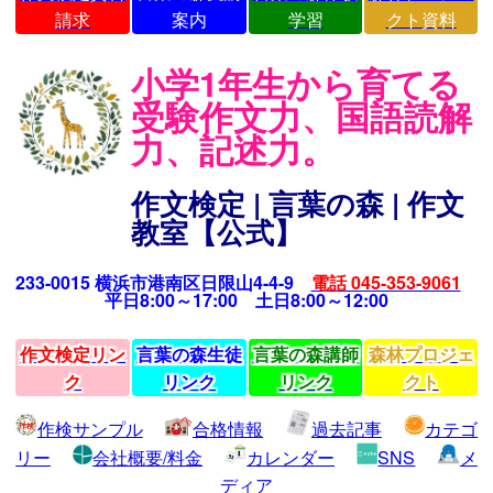
請求
案内
学習
クト資料
小学1年生から育てる
受験作文力、国語読解
力、記述力。
作文検定 | 言葉の森 | 作文
教室【公式】
233-0015 横浜市港南区日限山4-4-9
電話 045-353-9061
平日8:00～17:00 土日8:00～12:00
作文検定リン
言葉の森生徒
言葉の森講師
森林プロジェ
ク
リンク
リンク
クト
作検サンプル
合格情報
過去記事
カテゴ
リー
会社概要/料金
カレンダー
SNS
メ
ディア