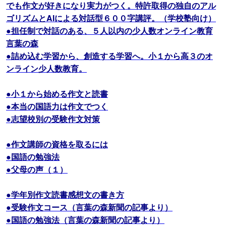
でも作文が好きになり実力がつく。特許取得の独自のアル
ゴリズムとAIによる対話型６００字講評。（学校塾向け）
●担任制で対話のある、５人以内の少人数オンライン教育
言葉の森
●詰め込む学習から、創造する学習へ。小１から高３のオ
ンライン少人数教育。
●小１から始める作文と読書
●本当の国語力は作文でつく
●志望校別の受験作文対策
●作文講師の資格を取るには
●国語の勉強法
●父母の声（１）
●学年別作文読書感想文の書き方
●受験作文コース（言葉の森新聞の記事より）
●国語の勉強法（言葉の森新聞の記事より）