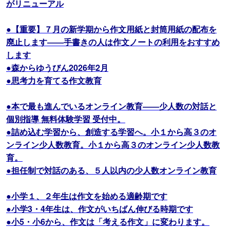
がリニューアル
●【重要】７月の新学期から作文用紙と封筒用紙の配布を
廃止します――手書きの人は作文ノートの利用をおすすめ
します
●森からゆうびん2026年2月
●思考力を育てる作文教育
●本で最も進んでいるオンライン教育――少人数の対話と
個別指導 無料体験学習 受付中。
●詰め込む学習から、創造する学習へ。小１から高３のオ
ンライン少人数教育。小１から高３のオンライン少人数教
育。
●担任制で対話のある、５人以内の少人数オンライン教育
●小学１、２年生は作文を始める適齢期です
●小学3・4年生は、作文がいちばん伸びる時期です
●小5・小6から、作文は「考える作文」に変わります。