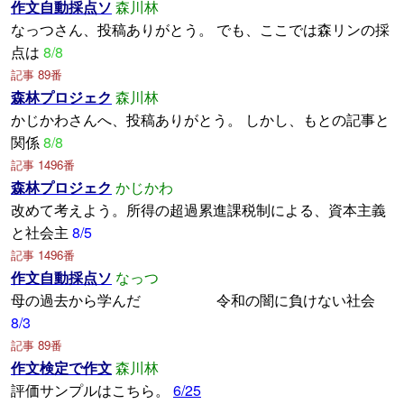
作文自動採点ソ
森川林
なっつさん、投稿ありがとう。 でも、ここでは森リンの採
点は
8/8
記事 89番
森林プロジェク
森川林
かじかわさんへ、投稿ありがとう。 しかし、もとの記事と
関係
8/8
記事 1496番
森林プロジェク
かじかわ
改めて考えよう。所得の超過累進課税制による、資本主義
と社会主
8/5
記事 1496番
作文自動採点ソ
なっつ
母の過去から学んだ 令和の闇に負けない社会
8/3
記事 89番
作文検定で作文
森川林
評価サンプルはこちら。
6/25