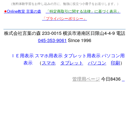
（無料体験学習をお申し込みの方に、勉強に役立つ小冊子をお送りします。）
●
Online教室 言葉の森
「特定商取引に関する法律」に基づく表示」
「プライバシーポリシー」
株式会社言葉の森 233-0015 横浜市港南区日限山4-4-9 電話
045-353-9061
Since 1996
ＩＥ用表示
スマホ用表示
タブレット用表示
パソコン用
表示
（
スマホ
タブレット
パソコン
印刷
）
管理用ページ
今日8436
□