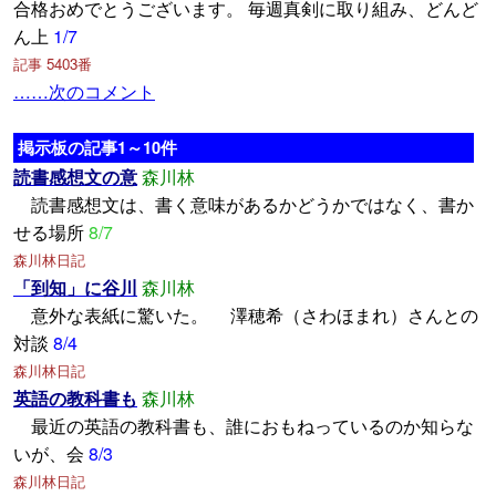
合格おめでとうございます。 毎週真剣に取り組み、どんど
ん上
1/7
記事 5403番
……次のコメント
掲示板の記事1～10件
読書感想文の意
森川林
読書感想文は、書く意味があるかどうかではなく、書か
せる場所
8/7
森川林日記
「到知」に谷川
森川林
意外な表紙に驚いた。 澤穂希（さわほまれ）さんとの
対談
8/4
森川林日記
英語の教科書も
森川林
最近の英語の教科書も、誰におもねっているのか知らな
いが、会
8/3
森川林日記