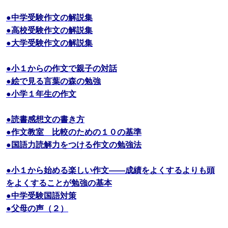
●中学受験作文の解説集
●高校受験作文の解説集
●大学受験作文の解説集
●小１からの作文で親子の対話
●絵で見る言葉の森の勉強
●小学１年生の作文
●読書感想文の書き方
●作文教室 比較のための１０の基準
●国語力読解力をつける作文の勉強法
●小１から始める楽しい作文――成績をよくするよりも頭
をよくすることが勉強の基本
●中学受験国語対策
●父母の声（２）