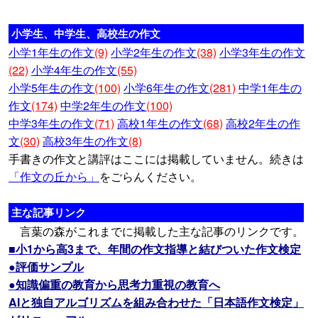
小学生、中学生、高校生の作文
小学1年生の作文
(9)
小学2年生の作文
(38)
小学3年生の作文
(22)
小学4年生の作文
(55)
小学5年生の作文
(100)
小学6年生の作文
(281)
中学1年生の
作文
(174)
中学2年生の作文
(100)
中学3年生の作文
(71)
高校1年生の作文
(68)
高校2年生の作
文
(30)
高校3年生の作文
(8)
手書きの作文と講評はここには掲載していません。続きは
「作文の丘から」
をごらんください。
主な記事リンク
言葉の森がこれまでに掲載した主な記事のリンクです。
■小1から高3まで、年間の作文指導と結びついた作文検定
●評価サンプル
●知識偏重の教育から思考力重視の教育へ
AIと独自アルゴリズムを組み合わせた「日本語作文検定」