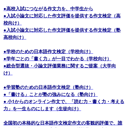
●高校入試につながる作文力を、中学生から
●入試小論文に対応した作文評価を提供する作文検定（高
校向け）
●入試小論文に対応した作文評価を提供する作文検定（塾
高校向け）
●学校のための日本語作文検定（学校向け）
●学年ごとの「書く力」が一目でわかる（学校向け）
●総合型選抜・小論文評価業務に関するご提案（大学向
け）
●学習塾のための日本語作文検定（塾向け）
●「書ける」ことが塾の強みになる（塾向け）
● 小1からのオンライン作文で、「読む力・書く力・考える
力」を一生ものにします（生徒向け）
全国初の本格的な日本語作文検定作文の客観的評価で、誰