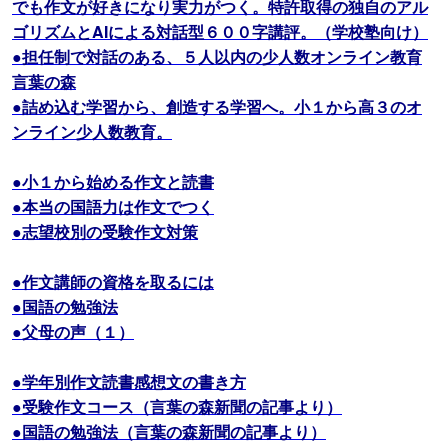
でも作文が好きになり実力がつく。特許取得の独自のアル
ゴリズムとAIによる対話型６００字講評。（学校塾向け）
●担任制で対話のある、５人以内の少人数オンライン教育
言葉の森
●詰め込む学習から、創造する学習へ。小１から高３のオ
ンライン少人数教育。
●小１から始める作文と読書
●本当の国語力は作文でつく
●志望校別の受験作文対策
●作文講師の資格を取るには
●国語の勉強法
●父母の声（１）
●学年別作文読書感想文の書き方
●受験作文コース（言葉の森新聞の記事より）
●国語の勉強法（言葉の森新聞の記事より）