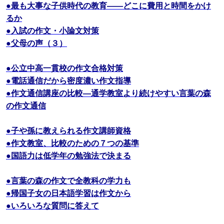
●最も大事な子供時代の教育――どこに費用と時間をかけ
るか
●入試の作文・小論文対策
●父母の声（３）
●公立中高一貫校の作文合格対策
●電話通信だから密度濃い作文指導
●作文通信講座の比較―通学教室より続けやすい言葉の森
の作文通信
●子や孫に教えられる作文講師資格
●作文教室、比較のための７つの基準
●国語力は低学年の勉強法で決まる
●言葉の森の作文で全教科の学力も
●帰国子女の日本語学習は作文から
●いろいろな質問に答えて