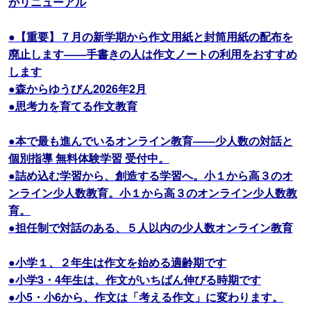
がリニューアル
●【重要】７月の新学期から作文用紙と封筒用紙の配布を
廃止します――手書きの人は作文ノートの利用をおすすめ
します
●森からゆうびん2026年2月
●思考力を育てる作文教育
●本で最も進んでいるオンライン教育――少人数の対話と
個別指導 無料体験学習 受付中。
●詰め込む学習から、創造する学習へ。小１から高３のオ
ンライン少人数教育。小１から高３のオンライン少人数教
育。
●担任制で対話のある、５人以内の少人数オンライン教育
●小学１、２年生は作文を始める適齢期です
●小学3・4年生は、作文がいちばん伸びる時期です
●小5・小6から、作文は「考える作文」に変わります。