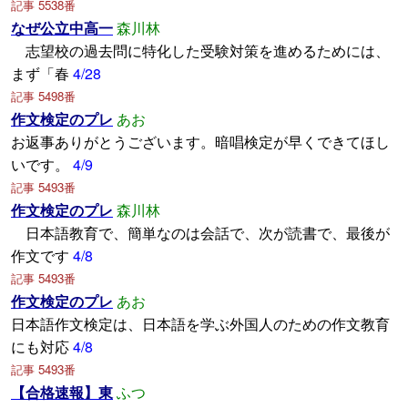
記事 5538番
なぜ公立中高一
森川林
志望校の過去問に特化した受験対策を進めるためには、
まず「春
4/28
記事 5498番
作文検定のプレ
あお
お返事ありがとうございます。暗唱検定が早くできてほし
いです。
4/9
記事 5493番
作文検定のプレ
森川林
日本語教育で、簡単なのは会話で、次が読書で、最後が
作文です
4/8
記事 5493番
作文検定のプレ
あお
日本語作文検定は、日本語を学ぶ外国人のための作文教育
にも対応
4/8
記事 5493番
【合格速報】東
ふつ