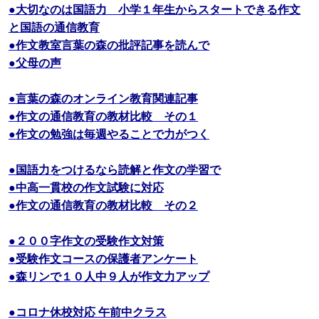
●大切なのは国語力 小学１年生からスタートできる作文
と国語の通信教育
●作文教室言葉の森の批評記事を読んで
●父母の声
●言葉の森のオンライン教育関連記事
●作文の通信教育の教材比較 その１
●作文の勉強は毎週やることで力がつく
●国語力をつけるなら読解と作文の学習で
●中高一貫校の作文試験に対応
●作文の通信教育の教材比較 その２
●２００字作文の受験作文対策
●受験作文コースの保護者アンケート
●森リンで１０人中９人が作文力アップ
●コロナ休校対応 午前中クラス