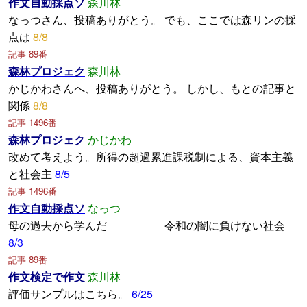
作文自動採点ソ
森川林
なっつさん、投稿ありがとう。 でも、ここでは森リンの採
点は
8/8
記事 89番
森林プロジェク
森川林
かじかわさんへ、投稿ありがとう。 しかし、もとの記事と
関係
8/8
記事 1496番
森林プロジェク
かじかわ
改めて考えよう。所得の超過累進課税制による、資本主義
と社会主
8/5
記事 1496番
作文自動採点ソ
なっつ
母の過去から学んだ 令和の闇に負けない社会
8/3
記事 89番
作文検定で作文
森川林
評価サンプルはこちら。
6/25