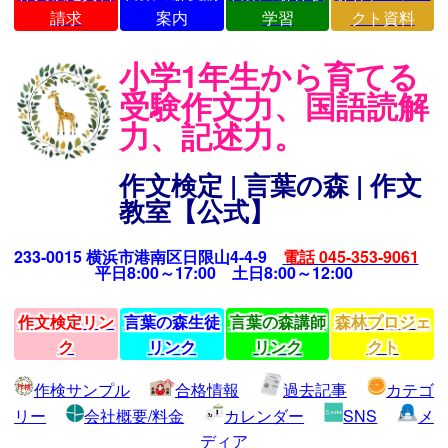
請求
案内
学習
クト資料
小学1年生から育てる
受験作文力、国語読解
力、記述力。
作文検定 | 言葉の森 | 作文
教室【公式】
233-0015 横浜市港南区日限山4-4-9
電話 045-353-9061
平日8:00～17:00 土日8:00～12:00
作文検定リン
言葉の森生徒
言葉の森講師
森林プロジェ
ク
リンク
リンク
クト
作検サンプル
合格情報
過去記事
カテゴ
リー
会社概要/料金
カレンダー
SNS
メ
ディア