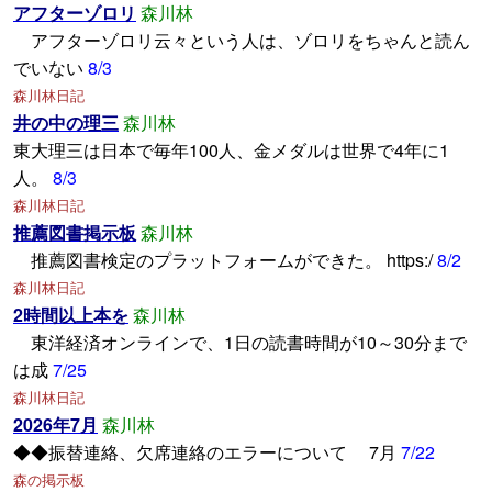
アフターゾロリ
森川林
アフターゾロリ云々という人は、ゾロリをちゃんと読ん
でいない
8/3
森川林日記
井の中の理三
森川林
東大理三は日本で毎年100人、金メダルは世界で4年に1
人。
8/3
森川林日記
推薦図書掲示板
森川林
推薦図書検定のプラットフォームができた。 https:/
8/2
森川林日記
2時間以上本を
森川林
東洋経済オンラインで、1日の読書時間が10～30分まで
は成
7/25
森川林日記
2026年7月
森川林
◆◆振替連絡、欠席連絡のエラーについて 7月
7/22
森の掲示板