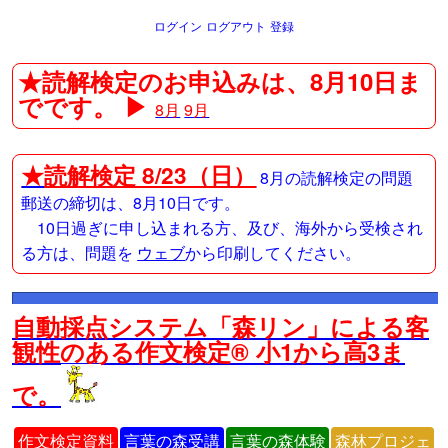
ログイン
ログアウト
登録
★読解検定のお申込みは、8月10日ま
でです。 ▶
8月
9月
★
読解検定 8/23（日）
8月の読解検定の問題
郵送の締切は、8月10日です。
10日過ぎに申し込まれる方、及び、海外から受検され
る方は、問題を
ウェブ
から印刷してください。
自動採点システム「森リン」による客
観性のある作文検定® 小1から高3ま
で。
作文検定資料
言葉の森受講
言葉の森体験
森林プロジェ