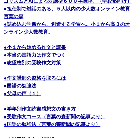
ゴリズムとAIによる対話型６００字講評。（学校塾向け）
●担任制で対話のある、５人以内の少人数オンライン教育
言葉の森
●詰め込む学習から、創造する学習へ。小１から高３のオ
ンライン少人数教育。
●小１から始める作文と読書
●本当の国語力は作文でつく
●志望校別の受験作文対策
●作文講師の資格を取るには
●国語の勉強法
●父母の声（１）
●学年別作文読書感想文の書き方
●受験作文コース（言葉の森新聞の記事より）
●国語の勉強法（言葉の森新聞の記事より）