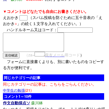
▼コメントはどなたでも自由にお書きください。
えおかき
（スパム投稿を防ぐために五十音表の「え
おかき
○
」の続く１文字を入れてください。）
ハンドルネーム又はコード：
（za=
森友メール
用コード
）
フォームに直接書くよりも、別に書いたものをコピーす
る方が便利です。
同じカテゴリーの記事
同じカテゴリーの記事は、こちらをごらんください。
(21)
中学生の勉强
コメント1～10件
作文自動採点ソ
森川林
なっつさん、投稿ありがとう。 でも、ここでは森リンの採