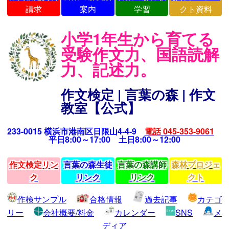
請求
案内
学習
クト資料
小学1年生から育てる
受験作文力、国語読解
力、記述力。
作文検定 | 言葉の森 | 作文
教室【公式】
233-0015 横浜市港南区日限山4-4-9
電話 045-353-9061
平日8:00～17:00 土日8:00～12:00
作文検定リン
言葉の森生徒
言葉の森講師
森林プロジェ
ク
リンク
リンク
クト
作検サンプル
合格情報
過去記事
カテゴ
リー
会社概要/料金
カレンダー
SNS
メ
ディア