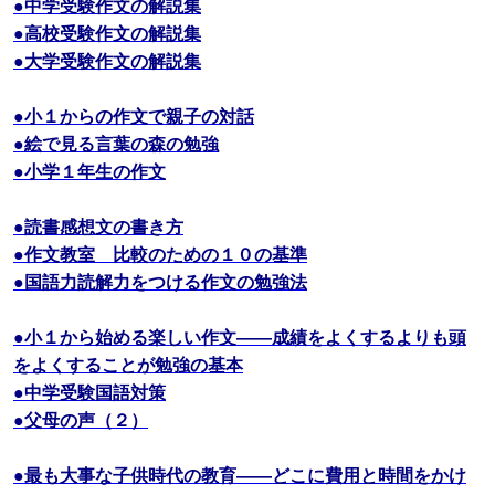
●中学受験作文の解説集
●高校受験作文の解説集
●大学受験作文の解説集
●小１からの作文で親子の対話
●絵で見る言葉の森の勉強
●小学１年生の作文
●読書感想文の書き方
●作文教室 比較のための１０の基準
●国語力読解力をつける作文の勉強法
●小１から始める楽しい作文――成績をよくするよりも頭
をよくすることが勉強の基本
●中学受験国語対策
●父母の声（２）
●最も大事な子供時代の教育――どこに費用と時間をかけ