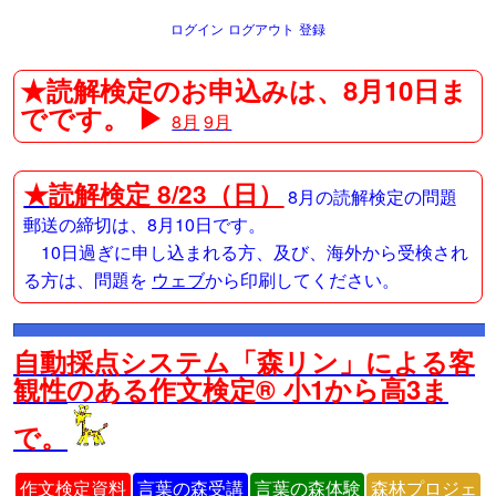
ログイン
ログアウト
登録
★読解検定のお申込みは、8月10日ま
でです。 ▶
8月
9月
★
読解検定 8/23（日）
8月の読解検定の問題
郵送の締切は、8月10日です。
10日過ぎに申し込まれる方、及び、海外から受検され
る方は、問題を
ウェブ
から印刷してください。
自動採点システム「森リン」による客
観性のある作文検定® 小1から高3ま
で。
作文検定資料
言葉の森受講
言葉の森体験
森林プロジェ