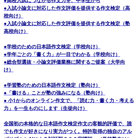
●高校入試につながる作文力を、中学生から
●入試小論文に対応した作文評価を提供する作文検定（高
校向け）
●入試小論文に対応した作文評価を提供する作文検定（塾
高校向け）
●学校のための日本語作文検定（学校向け）
●学年ごとの「書く力」が一目でわかる（学校向け）
●総合型選抜・小論文評価業務に関するご提案（大学向
け）
●学習塾のための日本語作文検定（塾向け）
●「書ける」ことが塾の強みになる（塾向け）
● 小1からのオンライン作文で、「読む力・書く力・考える
力」を一生ものにします（生徒向け）
全国初の本格的な日本語作文検定作文の客観的評価で、誰
でも作文が好きになり実力がつく。特許取得の独自のアル