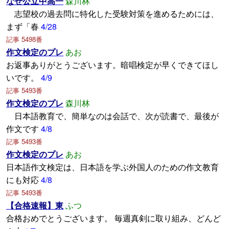
なぜ公立中高一
森川林
志望校の過去問に特化した受験対策を進めるためには、
まず「春
4/28
記事 5498番
作文検定のプレ
あお
お返事ありがとうございます。暗唱検定が早くできてほし
いです。
4/9
記事 5493番
作文検定のプレ
森川林
日本語教育で、簡単なのは会話で、次が読書で、最後が
作文です
4/8
記事 5493番
作文検定のプレ
あお
日本語作文検定は、日本語を学ぶ外国人のための作文教育
にも対応
4/8
記事 5493番
【合格速報】東
ふつ
合格おめでとうございます。 毎週真剣に取り組み、どんど