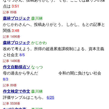
点は
3:51
記事 89番
森林プロジェク
森川林
かじかわさんへ、投稿ありがとう。 しかし、もとの記事と
関係
3:48
記事 1496番
森林プロジェク
かじかわ
改めて考えよう。所得の超過累進課税制による、資本主義
と社会主
8/5
記事 1496番
作文自動採点ソ
なっつ
母の過去から学んだ 令和の闇に負けない社会
8/3
記事 89番
作文検定で作文
森川林
評価サンプルはこちら。
6/25
記事 5538番