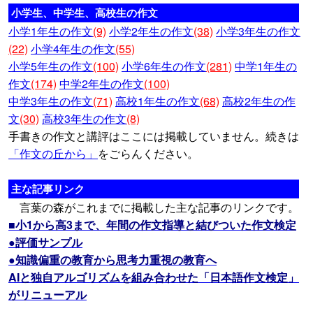
小学生、中学生、高校生の作文
小学1年生の作文
(9)
小学2年生の作文
(38)
小学3年生の作文
(22)
小学4年生の作文
(55)
小学5年生の作文
(100)
小学6年生の作文
(281)
中学1年生の
作文
(174)
中学2年生の作文
(100)
中学3年生の作文
(71)
高校1年生の作文
(68)
高校2年生の作
文
(30)
高校3年生の作文
(8)
手書きの作文と講評はここには掲載していません。続きは
「作文の丘から」
をごらんください。
主な記事リンク
言葉の森がこれまでに掲載した主な記事のリンクです。
■小1から高3まで、年間の作文指導と結びついた作文検定
●評価サンプル
●知識偏重の教育から思考力重視の教育へ
AIと独自アルゴリズムを組み合わせた「日本語作文検定」
がリニューアル