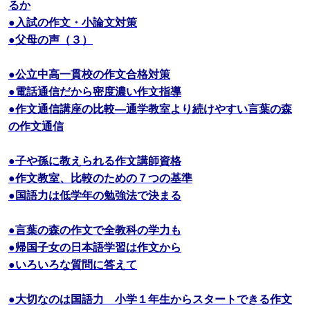
るか
●入試の作文・小論文対策
●父母の声（３）
●公立中高一貫校の作文合格対策
●電話通信だから密度濃い作文指導
●作文通信講座の比較―通学教室より続けやすい言葉の森
の作文通信
●子や孫に教えられる作文講師資格
●作文教室、比較のための７つの基準
●国語力は低学年の勉強法で決まる
●言葉の森の作文で全教科の学力も
●帰国子女の日本語学習は作文から
●いろいろな質問に答えて
●大切なのは国語力 小学１年生からスタートできる作文