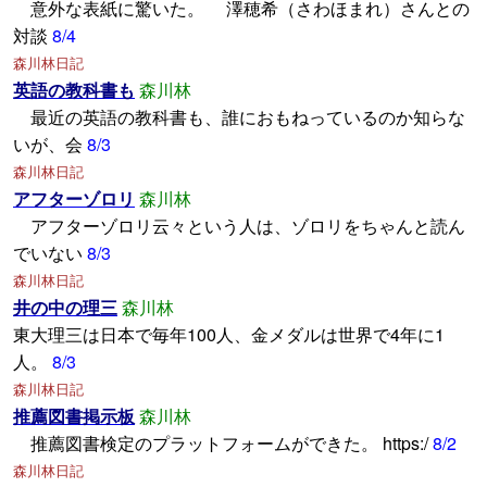
意外な表紙に驚いた。 澤穂希（さわほまれ）さんとの
対談
8/4
森川林日記
英語の教科書も
森川林
最近の英語の教科書も、誰におもねっているのか知らな
いが、会
8/3
森川林日記
アフターゾロリ
森川林
アフターゾロリ云々という人は、ゾロリをちゃんと読ん
でいない
8/3
森川林日記
井の中の理三
森川林
東大理三は日本で毎年100人、金メダルは世界で4年に1
人。
8/3
森川林日記
推薦図書掲示板
森川林
推薦図書検定のプラットフォームができた。 https:/
8/2
森川林日記