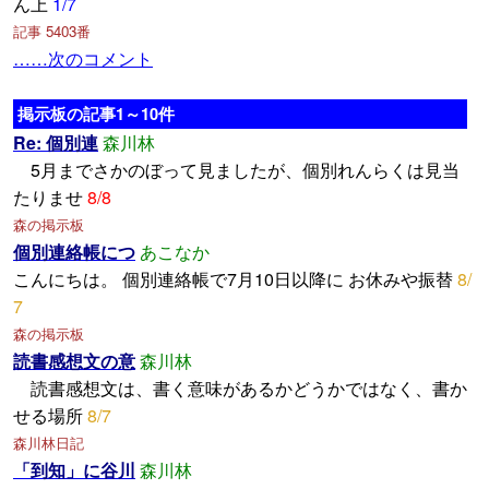
ん上
1/7
記事 5403番
……次のコメント
掲示板の記事1～10件
Re: 個別連
森川林
5月までさかのぼって見ましたが、個別れんらくは見当
たりませ
8/8
森の掲示板
個別連絡帳につ
あこなか
こんにちは。 個別連絡帳で7月10日以降に お休みや振替
8/
7
森の掲示板
読書感想文の意
森川林
読書感想文は、書く意味があるかどうかではなく、書か
せる場所
8/7
森川林日記
「到知」に谷川
森川林