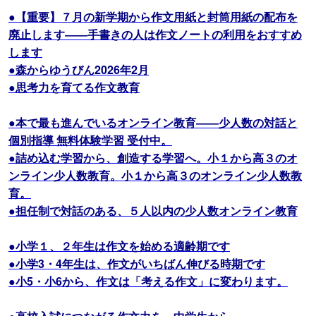
●【重要】７月の新学期から作文用紙と封筒用紙の配布を
廃止します――手書きの人は作文ノートの利用をおすすめ
します
●森からゆうびん2026年2月
●思考力を育てる作文教育
●本で最も進んでいるオンライン教育――少人数の対話と
個別指導 無料体験学習 受付中。
●詰め込む学習から、創造する学習へ。小１から高３のオ
ンライン少人数教育。小１から高３のオンライン少人数教
育。
●担任制で対話のある、５人以内の少人数オンライン教育
●小学１、２年生は作文を始める適齢期です
●小学3・4年生は、作文がいちばん伸びる時期です
●小5・小6から、作文は「考える作文」に変わります。