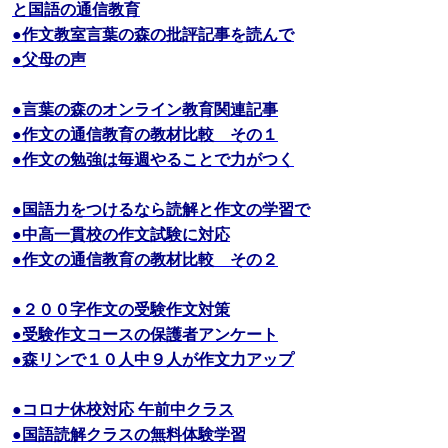
と国語の通信教育
●作文教室言葉の森の批評記事を読んで
●父母の声
●言葉の森のオンライン教育関連記事
●作文の通信教育の教材比較 その１
●作文の勉強は毎週やることで力がつく
●国語力をつけるなら読解と作文の学習で
●中高一貫校の作文試験に対応
●作文の通信教育の教材比較 その２
●２００字作文の受験作文対策
●受験作文コースの保護者アンケート
●森リンで１０人中９人が作文力アップ
●コロナ休校対応 午前中クラス
●国語読解クラスの無料体験学習