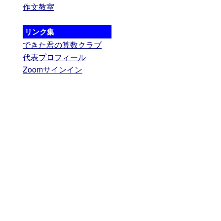
作文教室
リンク集
できた君の算数クラブ
代表プロフィール
Zoomサインイン