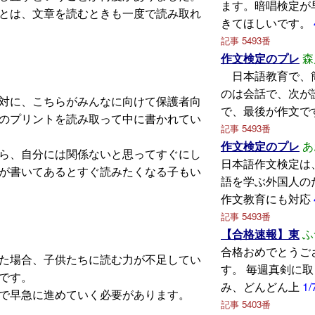
ます。暗唱検定が
とは、文章を読むときも一度で読み取れ
きてほしいです。
記事 5493番
作文検定のプレ
森
日本語教育で、
のは会話で、次が
対に、こちらがみんなに向けて保護者向
で、最後が作文で
のプリントを読み取って中に書かれてい
記事 5493番
作文検定のプレ
あ
ら、自分には関係ないと思ってすぐにし
日本語作文検定は
が書いてあるとすぐ読みたくなる子もい
語を学ぶ外国人の
作文教育にも対応
記事 5493番
【合格速報】東
ふ
合格おめでとうご
た場合、子供たちに読む力が不足してい
す。 毎週真剣に
です。
み、どんどん上
1/
で早急に進めていく必要があります。
記事 5403番