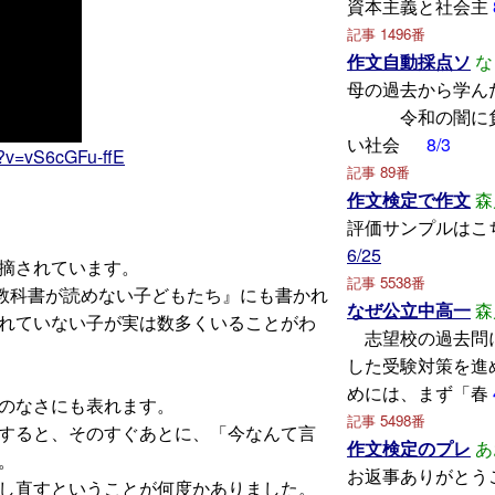
資本主義と社会主
記事 1496番
作文自動採点ソ
な
母の過去から
令和の闇に負
い社会
8/3
h?v=vS6cGFu-ffE
記事 89番
作文検定で作文
森
評価サンプルはこ
6/25
摘されています。
記事 5538番
. 教科書が読めない子どもたち』にも書かれ
なぜ公立中高一
森
れていない子が実は数多くいることがわ
志望校の過去問
した受験対策を進
めには、まず「春
のなさにも表れます。
記事 5498番
すると、そのすぐあとに、「今なんて言
作文検定のプレ
あ
。
お返事ありがとう
し直すということが何度かありました。