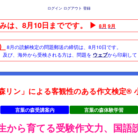
ログイン
ログアウト
登録
みは、8月10日までです。 ▶
8月
9月
日）
8月の読解検定の問題郵送の締切は、8月10日です。
方、及び、海外から受検される方は、問題を
ウェブ
から印刷して
森リン」による客観性のある作文検定® 小
言葉の森受講案内
言葉の森体験学習
年生から育てる受験作文力、国語