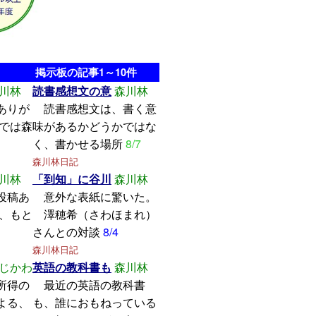
掲示板の記事1～10件
川林
読書感想文の意
森川林
ありが
読書感想文は、書く意
こでは森
味があるかどうかではな
く、書かせる場所
8/7
森川林日記
川林
「到知」に谷川
森川林
投稿あ
意外な表紙に驚いた。
し、もと
澤穂希（さわほまれ）
さんとの対談
8/4
森川林日記
じかわ
英語の教科書も
森川林
所得の
最近の英語の教科書
よる、
も、誰におもねっている