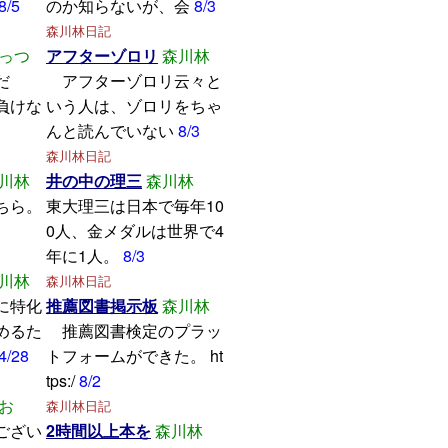
8/5
のか知らないが、会
8/3
森川林日記
っつ
アフターゾロリ
森川林
学んだ
アフターゾロリ云々と
けな
いう人は、ゾロリをちゃ
んと読んでいない
8/3
森川林日記
川林
井の中の理三
森川林
ちら。
東大理三は日本で毎年10
0人、金メダルは世界で4
年に1人。
8/3
川林
森川林日記
に特化
推薦図書掲示板
森川林
めるた
推薦図書検定のプラッ
4/28
トフォームができた。 ht
tps:/
8/2
お
森川林日記
ござい
2時間以上本を
森川林