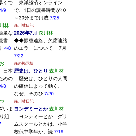
早くで
東洋経済オンライン
4/9
で、1日の読書時間が10
～30分までは成
7/25
川林
森川林日記
簡単な
2026年7月
森川林
読書
◆◆振替連絡、欠席連絡
す
4/8
のエラーについて 7月
7/22
お
森の掲示板
、日本
歴史は、ひとり
森川林
ための
歴史は、ひとりの人間
4/8
の確信によって動く。
なぜ、そのひ
7/20
つ
森川林日記
ざいま
ヨンデミーとか
森川林
取り組
ヨンデミーとか、グリ
7
ムスクールとかは、小学
校低中学年か、読
7/19