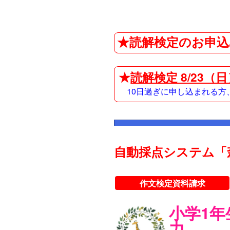
★読解検定のお申込
★
読解検定 8/23（
10日過ぎに申し込まれる
自動採点システム「
作文検定資料請求
小学1
力。