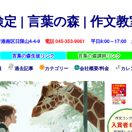
定 | 言葉の森 | 作文
浜市港南区日限山4-4-9
電話 045-353-9061
平日8:00～17:00 土
言葉の森生徒リンク
言葉の森講師リンク
報
過去記事
カテゴリー
会社概要/料金
カレ