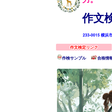
作文検
233-0015 横
作文検定リンク
作検サンプル
合格情