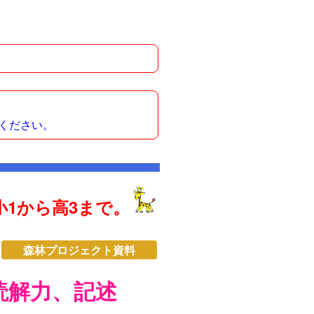
ください。
1から高3まで。
森林プロジェクト資料
読解力、記述