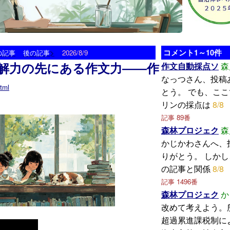
>
コメント1～10件
の記事
後の記事
2026/8/9
解力の先にある作文力――作
作文自動採点ソ
森
なっつさん、投稿
tml
とう。 でも、こ
リンの採点は
8/8
記事 89番
森林プロジェク
森
かじかわさんへ、
りがとう。 しか
の記事と関係
8/8
記事 1496番
森林プロジェク
か
改めて考えよう。
超過累進課税制に