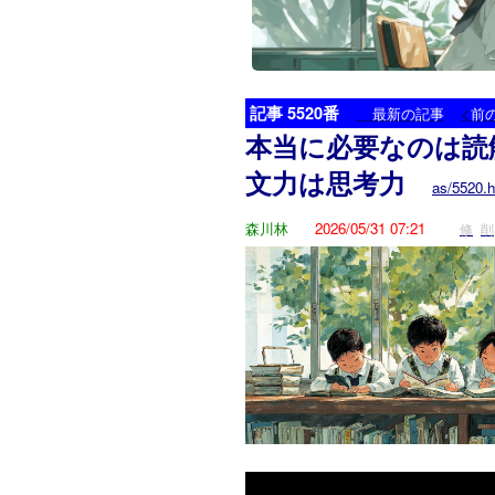
記事 5520番
<
最新の記事
前
本当に必要なのは読
文力は思考力
as/5520.h
森川林
2026/05/31 07:21
修
削