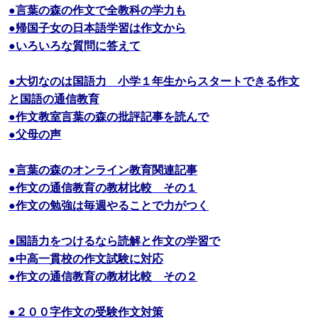
●言葉の森の作文で全教科の学力も
●帰国子女の日本語学習は作文から
●いろいろな質問に答えて
●大切なのは国語力 小学１年生からスタートできる作文
と国語の通信教育
●作文教室言葉の森の批評記事を読んで
●父母の声
●言葉の森のオンライン教育関連記事
●作文の通信教育の教材比較 その１
●作文の勉強は毎週やることで力がつく
●国語力をつけるなら読解と作文の学習で
●中高一貫校の作文試験に対応
●作文の通信教育の教材比較 その２
●２００字作文の受験作文対策