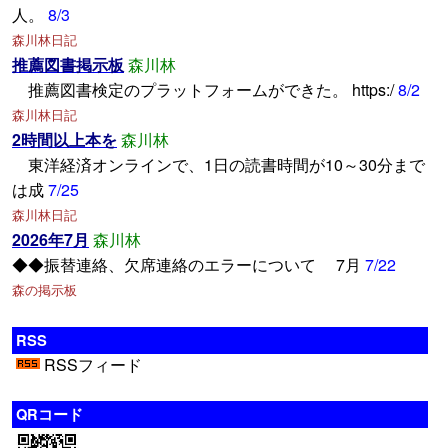
人。
8/3
森川林日記
推薦図書掲示板
森川林
推薦図書検定のプラットフォームができた。 https:/
8/2
森川林日記
2時間以上本を
森川林
東洋経済オンラインで、1日の読書時間が10～30分まで
は成
7/25
森川林日記
2026年7月
森川林
◆◆振替連絡、欠席連絡のエラーについて 7月
7/22
森の掲示板
RSS
RSSフィード
QRコード