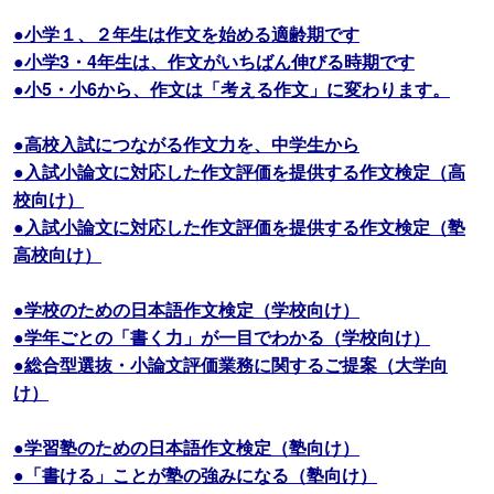
●小学１、２年生は作文を始める適齢期です
●小学3・4年生は、作文がいちばん伸びる時期です
●小5・小6から、作文は「考える作文」に変わります。
●高校入試につながる作文力を、中学生から
●入試小論文に対応した作文評価を提供する作文検定（高
校向け）
●入試小論文に対応した作文評価を提供する作文検定（塾
高校向け）
●学校のための日本語作文検定（学校向け）
●学年ごとの「書く力」が一目でわかる（学校向け）
●総合型選抜・小論文評価業務に関するご提案（大学向
け）
●学習塾のための日本語作文検定（塾向け）
●「書ける」ことが塾の強みになる（塾向け）