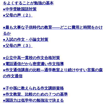
をよくすることが勉強の基本
●中学受験国語対策
●父母の声（２）
●最も大事な子供時代の教育――どこに費用と時間をかけ
るか
●入試の作文・小論文対策
●父母の声（３）
●公立中高一貫校の作文合格対策
●電話通信だから密度濃い作文指導
●作文通信講座の比較―通学教室より続けやすい言葉の森
の作文通信
●子や孫に教えられる作文講師資格
●作文教室、比較のための７つの基準
●国語力は低学年の勉強法で決まる