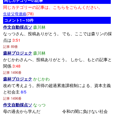
同じカテゴリーの記事
同じカテゴリーの記事は、こちらをごらんください。
(78)
生徒父母連絡
コメント1～10件
作文自動採点ソ
森川林
なっつさん、投稿ありがとう。 でも、ここでは森リンの採
点は
3:51
記事 89番
森林プロジェク
森川林
かじかわさんへ、投稿ありがとう。 しかし、もとの記事と
関係
3:48
記事 1496番
森林プロジェク
かじかわ
改めて考えよう。所得の超過累進課税制による、資本主義
と社会主
8/5
記事 1496番
作文自動採点ソ
なっつ
母の過去から学んだ 令和の闇に負けない社会