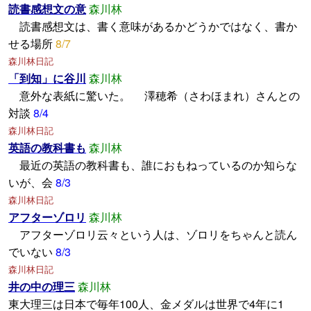
読書感想文の意
森川林
読書感想文は、書く意味があるかどうかではなく、書か
せる場所
8/7
森川林日記
「到知」に谷川
森川林
意外な表紙に驚いた。 澤穂希（さわほまれ）さんとの
対談
8/4
森川林日記
英語の教科書も
森川林
最近の英語の教科書も、誰におもねっているのか知らな
いが、会
8/3
森川林日記
アフターゾロリ
森川林
アフターゾロリ云々という人は、ゾロリをちゃんと読ん
でいない
8/3
森川林日記
井の中の理三
森川林
東大理三は日本で毎年100人、金メダルは世界で4年に1