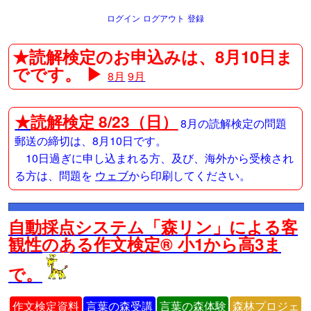
ログイン
ログアウト
登録
★読解検定のお申込みは、8月10日ま
でです。 ▶
8月
9月
★
読解検定 8/23（日）
8月の読解検定の問題
郵送の締切は、8月10日です。
10日過ぎに申し込まれる方、及び、海外から受検され
る方は、問題を
ウェブ
から印刷してください。
自動採点システム「森リン」による客
観性のある作文検定® 小1から高3ま
で。
作文検定資料
言葉の森受講
言葉の森体験
森林プロジェ