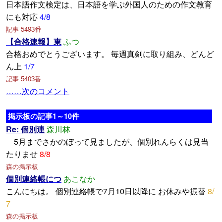
日本語作文検定は、日本語を学ぶ外国人のための作文教育
にも対応
4/8
記事 5493番
【合格速報】東
ふつ
合格おめでとうございます。 毎週真剣に取り組み、どんど
ん上
1/7
記事 5403番
……次のコメント
掲示板の記事1～10件
Re: 個別連
森川林
5月までさかのぼって見ましたが、個別れんらくは見当
たりませ
8/8
森の掲示板
個別連絡帳につ
あこなか
こんにちは。 個別連絡帳で7月10日以降に お休みや振替
8/
7
森の掲示板