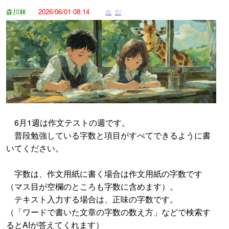
森川林
2026/06/01 08:14
修
削
6月1週は作文テストの週です。
普段勉強している字数と項目がすべてできるように書
いてください。
字数は、作文用紙に書く場合は作文用紙の字数です
（マス目が空欄のところも字数に含めます）。
テキスト入力する場合は、正味の字数です。
（「ワードで書いた文章の字数の数え方」などで検索す
るとAIが答えてくれます）