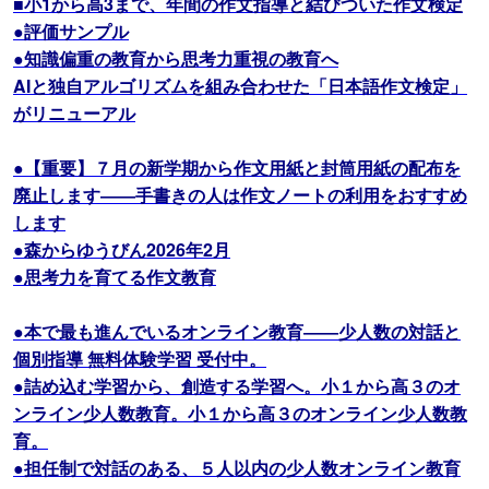
■小1から高3まで、年間の作文指導と結びついた作文検定
●評価サンプル
●知識偏重の教育から思考力重視の教育へ
AIと独自アルゴリズムを組み合わせた「日本語作文検定」
がリニューアル
●【重要】７月の新学期から作文用紙と封筒用紙の配布を
廃止します――手書きの人は作文ノートの利用をおすすめ
します
●森からゆうびん2026年2月
●思考力を育てる作文教育
●本で最も進んでいるオンライン教育――少人数の対話と
個別指導 無料体験学習 受付中。
●詰め込む学習から、創造する学習へ。小１から高３のオ
ンライン少人数教育。小１から高３のオンライン少人数教
育。
●担任制で対話のある、５人以内の少人数オンライン教育