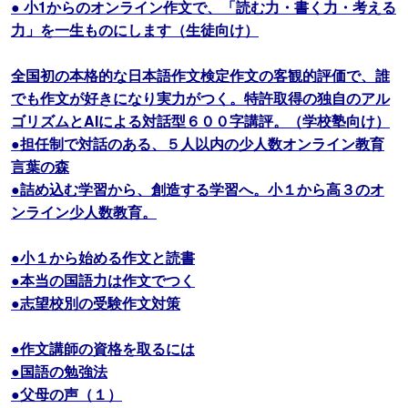
● 小1からのオンライン作文で、「読む力・書く力・考える
力」を一生ものにします（生徒向け）
全国初の本格的な日本語作文検定作文の客観的評価で、誰
でも作文が好きになり実力がつく。特許取得の独自のアル
ゴリズムとAIによる対話型６００字講評。（学校塾向け）
●担任制で対話のある、５人以内の少人数オンライン教育
言葉の森
●詰め込む学習から、創造する学習へ。小１から高３のオ
ンライン少人数教育。
●小１から始める作文と読書
●本当の国語力は作文でつく
●志望校別の受験作文対策
●作文講師の資格を取るには
●国語の勉強法
●父母の声（１）