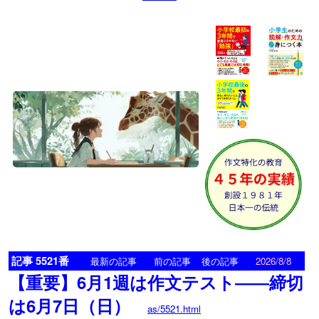
記事 5521番
<
>
最新の記事
前の記事
後の記事
2026/8/8
【重要】6月1週は作文テスト――締切
は6月7日（日）
as/5521.html