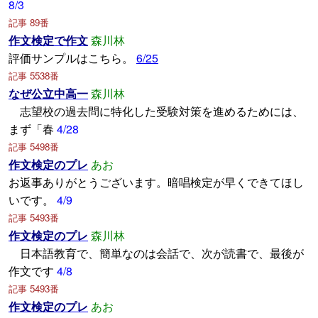
8/3
記事 89番
作文検定で作文
森川林
評価サンプルはこちら。
6/25
記事 5538番
なぜ公立中高一
森川林
志望校の過去問に特化した受験対策を進めるためには、
まず「春
4/28
記事 5498番
作文検定のプレ
あお
お返事ありがとうございます。暗唱検定が早くできてほし
いです。
4/9
記事 5493番
作文検定のプレ
森川林
日本語教育で、簡単なのは会話で、次が読書で、最後が
作文です
4/8
記事 5493番
作文検定のプレ
あお