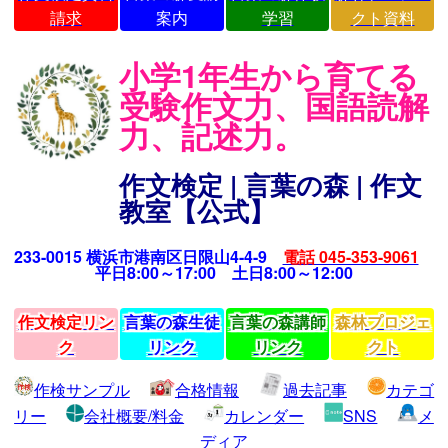
請求
案内
学習
クト資料
小学1年生から育てる
受験作文力、国語読解
力、記述力。
作文検定 | 言葉の森 | 作文
教室【公式】
233-0015 横浜市港南区日限山4-4-9
電話 045-353-9061
平日8:00～17:00 土日8:00～12:00
作文検定リン
言葉の森生徒
言葉の森講師
森林プロジェ
ク
リンク
リンク
クト
作検サンプル
合格情報
過去記事
カテゴ
リー
会社概要/料金
カレンダー
SNS
メ
ディア