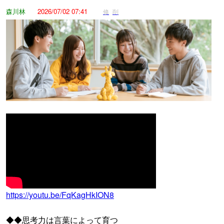
森川林
2026/07/02 07:41
修
削
https://youtu.be/FqKagHkION8
◆◆思考力は言葉によって育つ