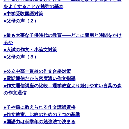
をよくすることが勉強の基本
●中学受験国語対策
●父母の声（２）
●最も大事な子供時代の教育――どこに費用と時間をかけ
るか
●入試の作文・小論文対策
●父母の声（３）
●公立中高一貫校の作文合格対策
●電話通信だから密度濃い作文指導
●作文通信講座の比較―通学教室より続けやすい言葉の森
の作文通信
●子や孫に教えられる作文講師資格
●作文教室、比較のための７つの基準
●国語力は低学年の勉強法で決まる