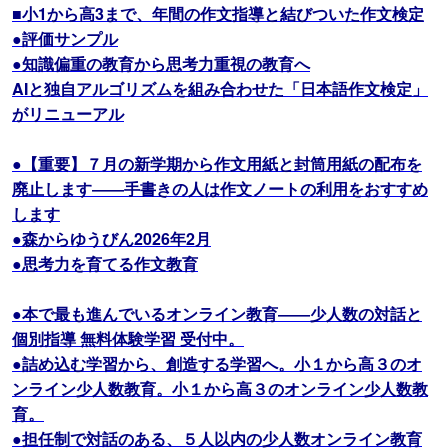
■小1から高3まで、年間の作文指導と結びついた作文検定
●評価サンプル
●知識偏重の教育から思考力重視の教育へ
AIと独自アルゴリズムを組み合わせた「日本語作文検定」
がリニューアル
●【重要】７月の新学期から作文用紙と封筒用紙の配布を
廃止します――手書きの人は作文ノートの利用をおすすめ
します
●森からゆうびん2026年2月
●思考力を育てる作文教育
●本で最も進んでいるオンライン教育――少人数の対話と
個別指導 無料体験学習 受付中。
●詰め込む学習から、創造する学習へ。小１から高３のオ
ンライン少人数教育。小１から高３のオンライン少人数教
育。
●担任制で対話のある、５人以内の少人数オンライン教育