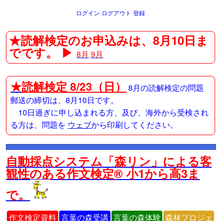
ログイン
ログアウト
登録
★読解検定のお申込みは、8月10日ま
でです。 ▶
8月
9月
★
読解検定 8/23（日）
8月の読解検定の問題
郵送の締切は、8月10日です。
10日過ぎに申し込まれる方、及び、海外から受検され
る方は、問題を
ウェブ
から印刷してください。
自動採点システム「森リン」による客
観性のある作文検定® 小1から高3ま
で。
作文検定資料
言葉の森受講
言葉の森体験
森林プロジェ