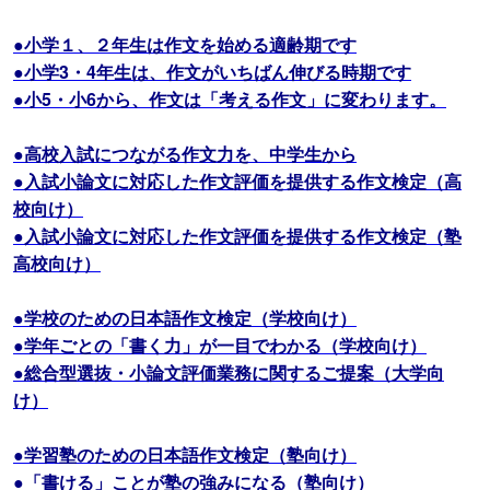
●小学１、２年生は作文を始める適齢期です
●小学3・4年生は、作文がいちばん伸びる時期です
●小5・小6から、作文は「考える作文」に変わります。
●高校入試につながる作文力を、中学生から
●入試小論文に対応した作文評価を提供する作文検定（高
校向け）
●入試小論文に対応した作文評価を提供する作文検定（塾
高校向け）
●学校のための日本語作文検定（学校向け）
●学年ごとの「書く力」が一目でわかる（学校向け）
●総合型選抜・小論文評価業務に関するご提案（大学向
け）
●学習塾のための日本語作文検定（塾向け）
●「書ける」ことが塾の強みになる（塾向け）