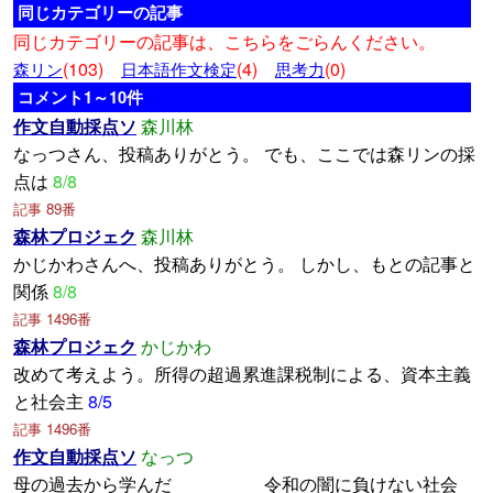
同じカテゴリーの記事
同じカテゴリーの記事は、こちらをごらんください。
(103)
(4)
(0)
森リン
日本語作文検定
思考力
コメント1～10件
作文自動採点ソ
森川林
なっつさん、投稿ありがとう。 でも、ここでは森リンの採
点は
8/8
記事 89番
森林プロジェク
森川林
かじかわさんへ、投稿ありがとう。 しかし、もとの記事と
関係
8/8
記事 1496番
森林プロジェク
かじかわ
改めて考えよう。所得の超過累進課税制による、資本主義
と社会主
8/5
記事 1496番
作文自動採点ソ
なっつ
母の過去から学んだ 令和の闇に負けない社会