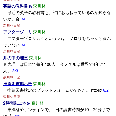
英語の教科書も
森川林
最近の英語の教科書も、誰におもねっているのか知らな
いが、会
8/3
森川林日記
アフターゾロリ
森川林
アフターゾロリ云々という人は、ゾロリをちゃんと読ん
でいない
8/3
森川林日記
井の中の理三
森川林
東大理三は日本で毎年100人、金メダルは世界で4年に1
人。
8/3
森川林日記
推薦図書掲示板
森川林
推薦図書検定のプラットフォームができた。 https:/
8/2
森川林日記
2時間以上本を
森川林
東洋経済オンラインで、1日の読書時間が10～30分まで
は成
7/25