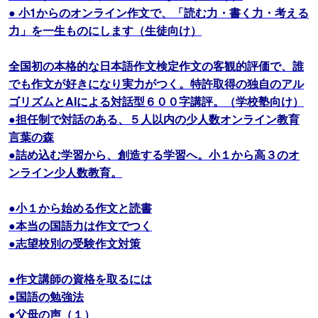
● 小1からのオンライン作文で、「読む力・書く力・考える
力」を一生ものにします（生徒向け）
全国初の本格的な日本語作文検定作文の客観的評価で、誰
でも作文が好きになり実力がつく。特許取得の独自のアル
ゴリズムとAIによる対話型６００字講評。（学校塾向け）
●担任制で対話のある、５人以内の少人数オンライン教育
言葉の森
●詰め込む学習から、創造する学習へ。小１から高３のオ
ンライン少人数教育。
●小１から始める作文と読書
●本当の国語力は作文でつく
●志望校別の受験作文対策
●作文講師の資格を取るには
●国語の勉強法
●父母の声（１）