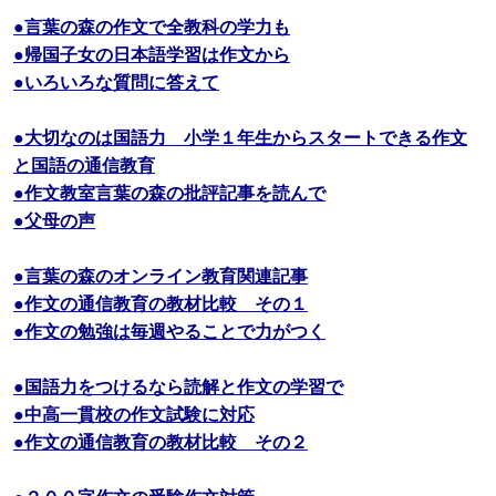
●言葉の森の作文で全教科の学力も
●帰国子女の日本語学習は作文から
●いろいろな質問に答えて
●大切なのは国語力 小学１年生からスタートできる作文
と国語の通信教育
●作文教室言葉の森の批評記事を読んで
●父母の声
●言葉の森のオンライン教育関連記事
●作文の通信教育の教材比較 その１
●作文の勉強は毎週やることで力がつく
●国語力をつけるなら読解と作文の学習で
●中高一貫校の作文試験に対応
●作文の通信教育の教材比較 その２