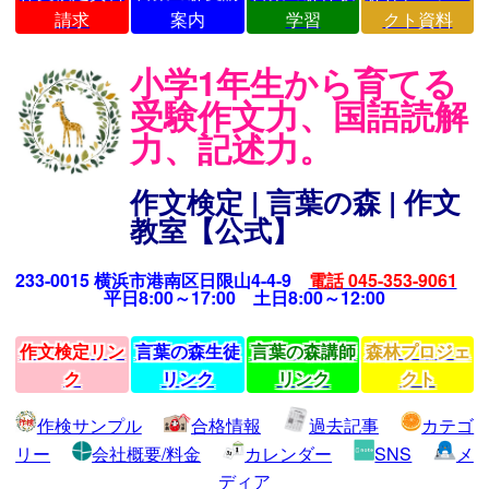
請求
案内
学習
クト資料
小学1年生から育てる
受験作文力、国語読解
力、記述力。
作文検定 | 言葉の森 | 作文
教室【公式】
233-0015 横浜市港南区日限山4-4-9
電話 045-353-9061
平日8:00～17:00 土日8:00～12:00
作文検定リン
言葉の森生徒
言葉の森講師
森林プロジェ
ク
リンク
リンク
クト
作検サンプル
合格情報
過去記事
カテゴ
リー
会社概要/料金
カレンダー
SNS
メ
ディア