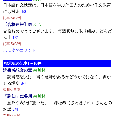
日本語作文検定は、日本語を学ぶ外国人のための作文教育
にも対応
4/8
記事 5493番
【合格速報】東
ふつ
合格おめでとうございます。 毎週真剣に取り組み、どんど
ん上
1/7
記事 5403番
……次のコメント
掲示板の記事1～10件
読書感想文の意
森川林
読書感想文は、書く意味があるかどうかではなく、書か
せる場所
8/7
森川林日記
「到知」に谷川
森川林
意外な表紙に驚いた。 澤穂希（さわほまれ）さんとの
対談
8/4
森川林日記