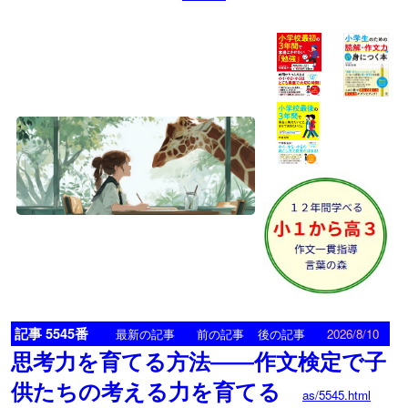
記事 5545番
<
>
最新の記事
前の記事
後の記事
2026/8/10
思考力を育てる方法――作文検定で子
供たちの考える力を育てる
as/5545.html