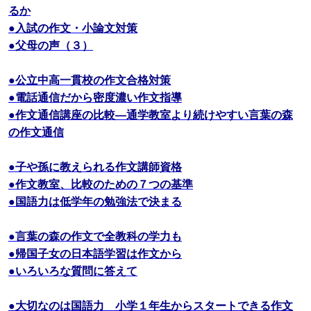
るか
●入試の作文・小論文対策
●父母の声（３）
●公立中高一貫校の作文合格対策
●電話通信だから密度濃い作文指導
●作文通信講座の比較―通学教室より続けやすい言葉の森
の作文通信
●子や孫に教えられる作文講師資格
●作文教室、比較のための７つの基準
●国語力は低学年の勉強法で決まる
●言葉の森の作文で全教科の学力も
●帰国子女の日本語学習は作文から
●いろいろな質問に答えて
●大切なのは国語力 小学１年生からスタートできる作文