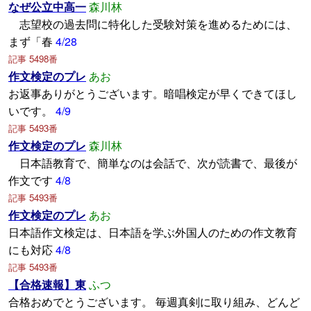
なぜ公立中高一
森川林
志望校の過去問に特化した受験対策を進めるためには、
まず「春
4/28
記事 5498番
作文検定のプレ
あお
お返事ありがとうございます。暗唱検定が早くできてほし
いです。
4/9
記事 5493番
作文検定のプレ
森川林
日本語教育で、簡単なのは会話で、次が読書で、最後が
作文です
4/8
記事 5493番
作文検定のプレ
あお
日本語作文検定は、日本語を学ぶ外国人のための作文教育
にも対応
4/8
記事 5493番
【合格速報】東
ふつ
合格おめでとうございます。 毎週真剣に取り組み、どんど