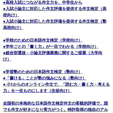
●高校入試につながる作文力を、中学生から
●入試小論文に対応した作文評価を提供する作文検定（高
校向け）
●入試小論文に対応した作文評価を提供する作文検定（塾
高校向け）
●学校のための日本語作文検定（学校向け）
●学年ごとの「書く力」が一目でわかる（学校向け）
●総合型選抜・小論文評価業務に関するご提案（大学向
け）
●学習塾のための日本語作文検定（塾向け）
●「書ける」ことが塾の強みになる（塾向け）
● 小1からのオンライン作文で、「読む力・書く力・考える
力」を一生ものにします（生徒向け）
全国初の本格的な日本語作文検定作文の客観的評価で、誰
でも作文が好きになり実力がつく。特許取得の独自のアル