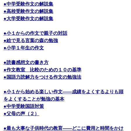
●中学受験作文の解説集
●高校受験作文の解説集
●大学受験作文の解説集
●小１からの作文で親子の対話
●絵で見る言葉の森の勉強
●小学１年生の作文
●読書感想文の書き方
●作文教室 比較のための１０の基準
●国語力読解力をつける作文の勉強法
●小１から始める楽しい作文――成績をよくするよりも頭
をよくすることが勉強の基本
●中学受験国語対策
●父母の声（２）
●最も大事な子供時代の教育――どこに費用と時間をかけ