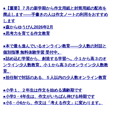
●【重要】７月の新学期から作文用紙と封筒用紙の配布を
廃止します――手書きの人は作文ノートの利用をおすすめ
します
●森からゆうびん2026年2月
●思考力を育てる作文教育
●本で最も進んでいるオンライン教育――少人数の対話と
個別指導 無料体験学習 受付中。
●詰め込む学習から、創造する学習へ。小１から高３のオ
ンライン少人数教育。小１から高３のオンライン少人数教
育。
●担任制で対話のある、５人以内の少人数オンライン教育
●小学１、２年生は作文を始める適齢期です
●小学3・4年生は、作文がいちばん伸びる時期です
●小5・小6から、作文は「考える作文」に変わります。