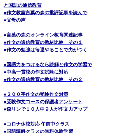
と国語の通信教育
●作文教室言葉の森の批評記事を読んで
●父母の声
●言葉の森のオンライン教育関連記事
●作文の通信教育の教材比較 その１
●作文の勉強は毎週やることで力がつく
●国語力をつけるなら読解と作文の学習で
●中高一貫校の作文試験に対応
●作文の通信教育の教材比較 その２
●２００字作文の受験作文対策
●受験作文コースの保護者アンケート
●森リンで１０人中９人が作文力アップ
●コロナ休校対応 午前中クラス
●国語読解クラスの無料体験学習