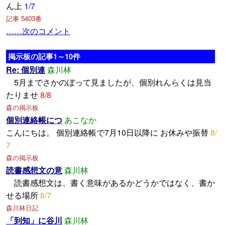
ん上
1/7
記事 5403番
……次のコメント
掲示板の記事1～10件
Re: 個別連
森川林
5月までさかのぼって見ましたが、個別れんらくは見当
たりませ
8/8
森の掲示板
個別連絡帳につ
あこなか
こんにちは。 個別連絡帳で7月10日以降に お休みや振替
8/
7
森の掲示板
読書感想文の意
森川林
読書感想文は、書く意味があるかどうかではなく、書か
せる場所
8/7
森川林日記
「到知」に谷川
森川林