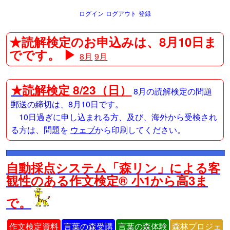
ログイン
ログアウト
登録
★読解検定のお申込みは、8月10日ま
でです。 ▶
8月
9月
★
読解検定 8/23（日）
8月の読解検定の問題
郵送の締切は、8月10日です。
10日過ぎに申し込まれる方、及び、海外から受検され
る方は、問題を
ウェブ
から印刷してください。
自動採点システム「森リン」による客
観性のある作文検定® 小1から高3ま
で。
作文検定資料
言葉の森受講
言葉の森体験
森林プロジェ