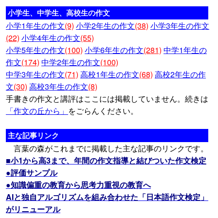
小学生、中学生、高校生の作文
小学1年生の作文
(9)
小学2年生の作文
(38)
小学3年生の作文
(22)
小学4年生の作文
(55)
小学5年生の作文
(100)
小学6年生の作文
(281)
中学1年生の
作文
(174)
中学2年生の作文
(100)
中学3年生の作文
(71)
高校1年生の作文
(68)
高校2年生の作
文
(30)
高校3年生の作文
(8)
手書きの作文と講評はここには掲載していません。続きは
「作文の丘から」
をごらんください。
主な記事リンク
言葉の森がこれまでに掲載した主な記事のリンクです。
■小1から高3まで、年間の作文指導と結びついた作文検定
●評価サンプル
●知識偏重の教育から思考力重視の教育へ
AIと独自アルゴリズムを組み合わせた「日本語作文検定」
がリニューアル