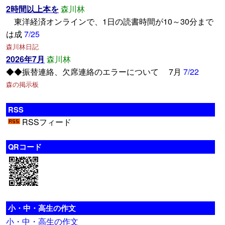
2時間以上本を
森川林
東洋経済オンラインで、1日の読書時間が10～30分まで
は成
7/25
森川林日記
2026年7月
森川林
◆◆振替連絡、欠席連絡のエラーについて 7月
7/22
森の掲示板
RSS
RSSフィード
QRコード
小・中・高生の作文
小・中・高生の作文