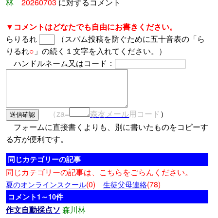
林
20260703
に対するコメント
▼コメントはどなたでも自由にお書きください。
らりるれ
（スパム投稿を防ぐために五十音表の「ら
りるれ
○
」の続く１文字を入れてください。）
ハンドルネーム又はコード：
（za=
森友メール
用コード
）
フォームに直接書くよりも、別に書いたものをコピーす
る方が便利です。
同じカテゴリーの記事
同じカテゴリーの記事は、こちらをごらんください。
(0)
(78)
夏のオンラインスクール
生徒父母連絡
コメント1～10件
作文自動採点ソ
森川林