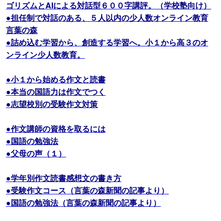
ゴリズムとAIによる対話型６００字講評。（学校塾向け）
●担任制で対話のある、５人以内の少人数オンライン教育
言葉の森
●詰め込む学習から、創造する学習へ。小１から高３のオ
ンライン少人数教育。
●小１から始める作文と読書
●本当の国語力は作文でつく
●志望校別の受験作文対策
●作文講師の資格を取るには
●国語の勉強法
●父母の声（１）
●学年別作文読書感想文の書き方
●受験作文コース（言葉の森新聞の記事より）
●国語の勉強法（言葉の森新聞の記事より）