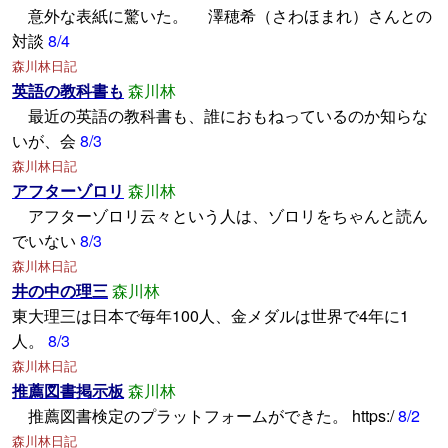
意外な表紙に驚いた。 澤穂希（さわほまれ）さんとの
対談
8/4
森川林日記
英語の教科書も
森川林
最近の英語の教科書も、誰におもねっているのか知らな
いが、会
8/3
森川林日記
アフターゾロリ
森川林
アフターゾロリ云々という人は、ゾロリをちゃんと読ん
でいない
8/3
森川林日記
井の中の理三
森川林
東大理三は日本で毎年100人、金メダルは世界で4年に1
人。
8/3
森川林日記
推薦図書掲示板
森川林
推薦図書検定のプラットフォームができた。 https:/
8/2
森川林日記