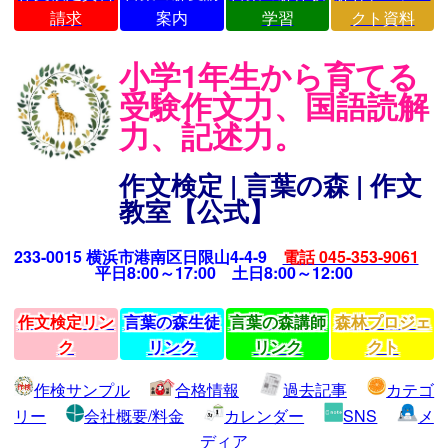
請求
案内
学習
クト資料
小学1年生から育てる
受験作文力、国語読解
力、記述力。
作文検定 | 言葉の森 | 作文
教室【公式】
233-0015 横浜市港南区日限山4-4-9
電話 045-353-9061
平日8:00～17:00 土日8:00～12:00
作文検定リン
言葉の森生徒
言葉の森講師
森林プロジェ
ク
リンク
リンク
クト
作検サンプル
合格情報
過去記事
カテゴ
リー
会社概要/料金
カレンダー
SNS
メ
ディア