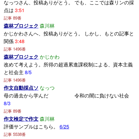
なっつさん、投稿ありがとう。 でも、ここでは森リンの採
点は
3:51
記事 89番
森林プロジェク
森川林
かじかわさんへ、投稿ありがとう。 しかし、もとの記事と
関係
3:48
記事 1496番
森林プロジェク
かじかわ
改めて考えよう。所得の超過累進課税制による、資本主義
と社会主
8/5
記事 1496番
作文自動採点ソ
なっつ
母の過去から学んだ 令和の闇に負けない社会
8/3
記事 89番
作文検定で作文
森川林
評価サンプルはこちら。
6/25
記事 5538番