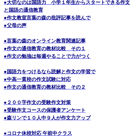
●大切なのは国語力 小学１年生からスタートできる作文
と国語の通信教育
●作文教室言葉の森の批評記事を読んで
●父母の声
●言葉の森のオンライン教育関連記事
●作文の通信教育の教材比較 その１
●作文の勉強は毎週やることで力がつく
●国語力をつけるなら読解と作文の学習で
●中高一貫校の作文試験に対応
●作文の通信教育の教材比較 その２
●２００字作文の受験作文対策
●受験作文コースの保護者アンケート
●森リンで１０人中９人が作文力アップ
●コロナ休校対応 午前中クラス