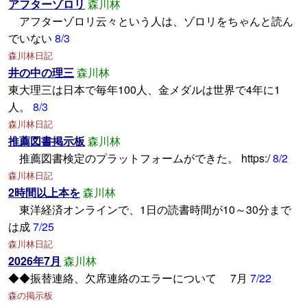
アフターゾロリ
森川林
アフターゾロリ云々という人は、ゾロリをちゃんと読ん
でいない
8/3
森川林日記
井の中の理三
森川林
東大理三は日本で毎年100人、金メダルは世界で4年に1
人。
8/3
森川林日記
推薦図書掲示板
森川林
推薦図書検定のプラットフォームができた。 https:/
8/2
森川林日記
2時間以上本を
森川林
東洋経済オンラインで、1日の読書時間が10～30分まで
は成
7/25
森川林日記
2026年7月
森川林
◆◆振替連絡、欠席連絡のエラーについて 7月
7/22
森の掲示板