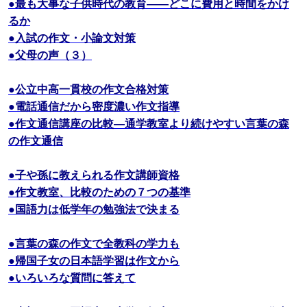
●最も大事な子供時代の教育――どこに費用と時間をかけ
るか
●入試の作文・小論文対策
●父母の声（３）
●公立中高一貫校の作文合格対策
●電話通信だから密度濃い作文指導
●作文通信講座の比較―通学教室より続けやすい言葉の森
の作文通信
●子や孫に教えられる作文講師資格
●作文教室、比較のための７つの基準
●国語力は低学年の勉強法で決まる
●言葉の森の作文で全教科の学力も
●帰国子女の日本語学習は作文から
●いろいろな質問に答えて