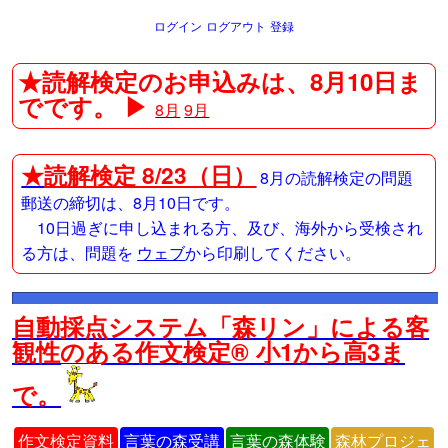
ログイン
ログアウト
登録
★読解検定のお申込みは、8月10日ま
でです。 ▶
8月
9月
★
読解検定 8/23（日）
8月の読解検定の問題
郵送の締切は、8月10日です。
10日過ぎに申し込まれる方、及び、海外から受検され
る方は、問題を
ウェブ
から印刷してください。
自動採点システム「森リン」による客
観性のある作文検定® 小1から高3ま
で。
作文検定資料
言葉の森受講
言葉の森体験
森林プロジェ