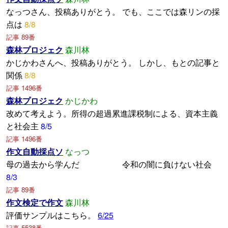
なっつさん、投稿ありがとう。 でも、ここでは森リンの採
点は
8/8
記事 89番
森林プロジェク
森川林
かじかわさんへ、投稿ありがとう。 しかし、もとの記事と
関係
8/8
記事 1496番
森林プロジェク
かじかわ
改めて考えよう。所得の超過累進課税制による、資本主義
と社会主
8/5
記事 1496番
作文自動採点ソ
なっつ
母の過去から学んだ 令和の闇に負けない社会
8/3
記事 89番
作文検定で作文
森川林
評価サンプルはこちら。
6/25
記事 5538番