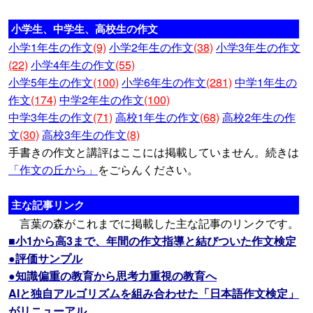
小学生、中学生、高校生の作文
小学1年生の作文
(9)
小学2年生の作文
(38)
小学3年生の作文
(22)
小学4年生の作文
(55)
小学5年生の作文
(100)
小学6年生の作文
(281)
中学1年生の
作文
(174)
中学2年生の作文
(100)
中学3年生の作文
(71)
高校1年生の作文
(68)
高校2年生の作
文
(30)
高校3年生の作文
(8)
手書きの作文と講評はここには掲載していません。続きは
「作文の丘から」
をごらんください。
主な記事リンク
言葉の森がこれまでに掲載した主な記事のリンクです。
■小1から高3まで、年間の作文指導と結びついた作文検定
●評価サンプル
●知識偏重の教育から思考力重視の教育へ
AIと独自アルゴリズムを組み合わせた「日本語作文検定」
がリニューアル