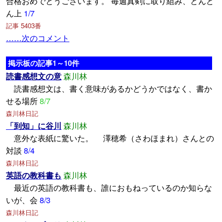
合格おめでとうございます。 毎週真剣に取り組み、どんど
ん上
1/7
記事 5403番
……次のコメント
掲示板の記事1～10件
読書感想文の意
森川林
読書感想文は、書く意味があるかどうかではなく、書か
せる場所
8/7
森川林日記
「到知」に谷川
森川林
意外な表紙に驚いた。 澤穂希（さわほまれ）さんとの
対談
8/4
森川林日記
英語の教科書も
森川林
最近の英語の教科書も、誰におもねっているのか知らな
いが、会
8/3
森川林日記