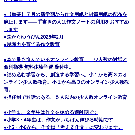
●【重要】７月の新学期から作文用紙と封筒用紙の配布を
廃止します――手書きの人は作文ノートの利用をおすすめ
します
●森からゆうびん2026年2月
●思考力を育てる作文教育
●本で最も進んでいるオンライン教育――少人数の対話と
個別指導 無料体験学習 受付中。
●詰め込む学習から、創造する学習へ。小１から高３のオ
ンライン少人数教育。小１から高３のオンライン少人数教
育。
●担任制で対話のある、５人以内の少人数オンライン教育
●小学１、２年生は作文を始める適齢期です
●小学3・4年生は、作文がいちばん伸びる時期です
●小5・小6から、作文は「考える作文」に変わります。