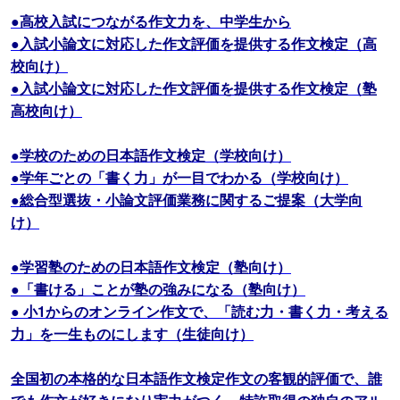
●高校入試につながる作文力を、中学生から
●入試小論文に対応した作文評価を提供する作文検定（高
校向け）
●入試小論文に対応した作文評価を提供する作文検定（塾
高校向け）
●学校のための日本語作文検定（学校向け）
●学年ごとの「書く力」が一目でわかる（学校向け）
●総合型選抜・小論文評価業務に関するご提案（大学向
け）
●学習塾のための日本語作文検定（塾向け）
●「書ける」ことが塾の強みになる（塾向け）
● 小1からのオンライン作文で、「読む力・書く力・考える
力」を一生ものにします（生徒向け）
全国初の本格的な日本語作文検定作文の客観的評価で、誰