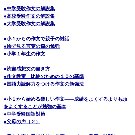
●中学受験作文の解説集
●高校受験作文の解説集
●大学受験作文の解説集
●小１からの作文で親子の対話
●絵で見る言葉の森の勉強
●小学１年生の作文
●読書感想文の書き方
●作文教室 比較のための１０の基準
●国語力読解力をつける作文の勉強法
●小１から始める楽しい作文――成績をよくするよりも頭
をよくすることが勉強の基本
●中学受験国語対策
●父母の声（２）