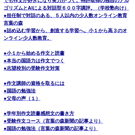
でも作文が好きになり実力がつく。特許取得の独自のアル
ゴリズムとAIによる対話型６００字講評。（学校塾向け）
●担任制で対話のある、５人以内の少人数オンライン教育
言葉の森
●詰め込む学習から、創造する学習へ。小１から高３のオ
ンライン少人数教育。
●小１から始める作文と読書
●本当の国語力は作文でつく
●志望校別の受験作文対策
●作文講師の資格を取るには
●国語の勉強法
●父母の声（１）
●学年別作文読書感想文の書き方
●受験作文コース（言葉の森新聞の記事より）
●国語の勉強法（言葉の森新聞の記事より）