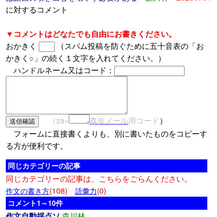
に対するコメント
▼コメントはどなたでも自由にお書きください。
おかきく
（スパム投稿を防ぐために五十音表の「お
かきく
○
」の続く１文字を入れてください。）
ハンドルネーム又はコード：
（za=
森友メール
用コード
）
フォームに直接書くよりも、別に書いたものをコピーす
る方が便利です。
同じカテゴリーの記事
同じカテゴリーの記事は、こちらをごらんください。
(108)
(0)
作文の書き方
語彙力
コメント1～10件
作文自動採点ソ
森川林