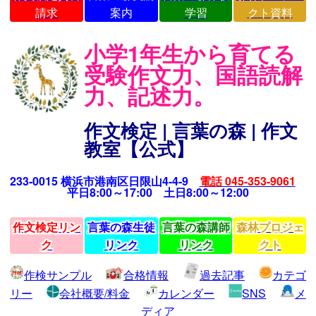
請求
案内
学習
クト資料
小学1年生から育てる
受験作文力、国語読解
力、記述力。
作文検定 | 言葉の森 | 作文
教室【公式】
233-0015 横浜市港南区日限山4-4-9
電話 045-353-9061
平日8:00～17:00 土日8:00～12:00
作文検定リン
言葉の森生徒
言葉の森講師
森林プロジェ
ク
リンク
リンク
クト
作検サンプル
合格情報
過去記事
カテゴ
リー
会社概要/料金
カレンダー
SNS
メ
ディア