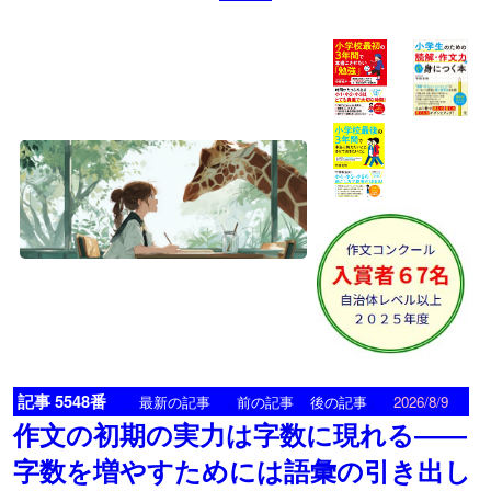
記事 5548番
<
>
最新の記事
前の記事
後の記事
2026/8/9
作文の初期の実力は字数に現れる――
字数を増やすためには語彙の引き出し