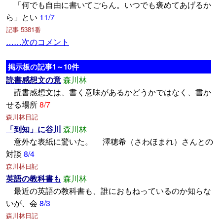
「何でも自由に書いてごらん。いつでも褒めてあげるか
ら」とい
11/7
記事 5381番
……次のコメント
掲示板の記事1～10件
読書感想文の意
森川林
読書感想文は、書く意味があるかどうかではなく、書か
せる場所
8/7
森川林日記
「到知」に谷川
森川林
意外な表紙に驚いた。 澤穂希（さわほまれ）さんとの
対談
8/4
森川林日記
英語の教科書も
森川林
最近の英語の教科書も、誰におもねっているのか知らな
いが、会
8/3
森川林日記