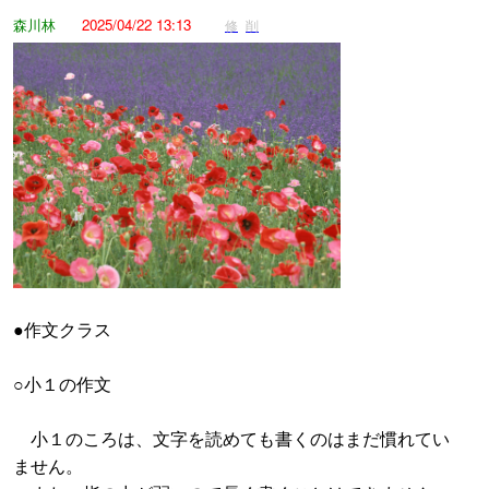
森川林
2025/04/22 13:13
修
削
●作文クラス
○小１の作文
小１のころは、文字を読めても書くのはまだ慣れてい
ません。