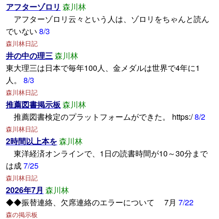
アフターゾロリ
森川林
アフターゾロリ云々という人は、ゾロリをちゃんと読ん
でいない
8/3
森川林日記
井の中の理三
森川林
東大理三は日本で毎年100人、金メダルは世界で4年に1
人。
8/3
森川林日記
推薦図書掲示板
森川林
推薦図書検定のプラットフォームができた。 https:/
8/2
森川林日記
2時間以上本を
森川林
東洋経済オンラインで、1日の読書時間が10～30分まで
は成
7/25
森川林日記
2026年7月
森川林
◆◆振替連絡、欠席連絡のエラーについて 7月
7/22
森の掲示板