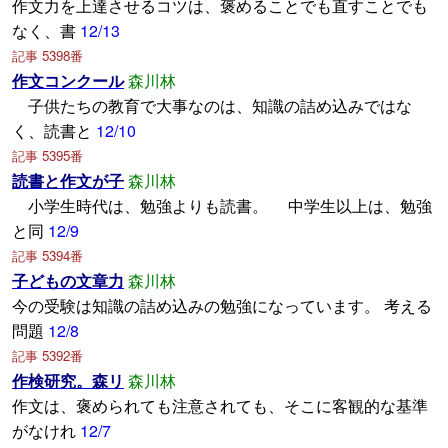
作文力を上達させるコツは、褒めることでも直すことでも
なく、書
12/13
記事 5398番
作文コンクール
森川林
子供たちの教育で大事なのは、知識の詰め込みではな
く、読書と
12/10
記事 5395番
読書と作文が子
森川林
小学生時代は、勉強よりも読書。 中学生以上は、勉強
と同
12/9
記事 5394番
子どもの文章力
森川林
今の受験は知識の詰め込みの勉強になっています。 考える
問題
12/8
記事 5392番
作検研究。森リ
森川林
作文は、褒められても注意されても、そこに客観的な基準
がなけれ
12/7