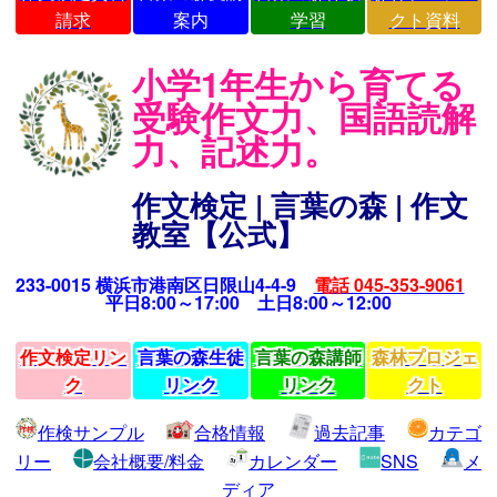
請求
案内
学習
クト資料
小学1年生から育てる
受験作文力、国語読解
力、記述力。
作文検定 | 言葉の森 | 作文
教室【公式】
233-0015 横浜市港南区日限山4-4-9
電話 045-353-9061
平日8:00～17:00 土日8:00～12:00
作文検定リン
言葉の森生徒
言葉の森講師
森林プロジェ
ク
リンク
リンク
クト
作検サンプル
合格情報
過去記事
カテゴ
リー
会社概要/料金
カレンダー
SNS
メ
ディア