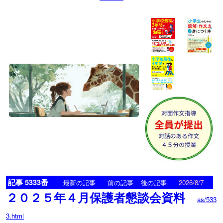
記事 5333番
<
>
最新の記事
前の記事
後の記事
2026/8/7
２０２５年４月保護者懇談会資料
as/533
3.html