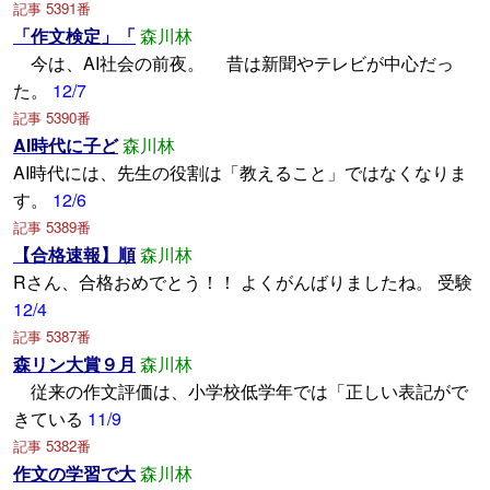
記事 5391番
「作文検定」「
森川林
今は、AI社会の前夜。 昔は新聞やテレビが中心だっ
た。
12/7
記事 5390番
AI時代に子ど
森川林
AI時代には、先生の役割は「教えること」ではなくなりま
す。
12/6
記事 5389番
【合格速報】順
森川林
Rさん、合格おめでとう！！ よくがんばりましたね。 受験
12/4
記事 5387番
森リン大賞９月
森川林
従来の作文評価は、小学校低学年では「正しい表記がで
きている
11/9
記事 5382番
作文の学習で大
森川林