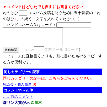
▼コメントはどなたでも自由にお書きください。
ねのはひ
（スパム投稿を防ぐために五十音表の「ね
のはひ
○
」の続く１文字を入れてください。）
ハンドルネーム又はコード：
（za=
森友メール
用コード
）
フォームに直接書くよりも、別に書いたものをコピーす
る方が便利です。
同じカテゴリーの記事
同じカテゴリーの記事は、こちらをごらんください。
(0)
懇談会・個人面談
コメント11～20件
……前のコメント
森リン大賞が示
森川林