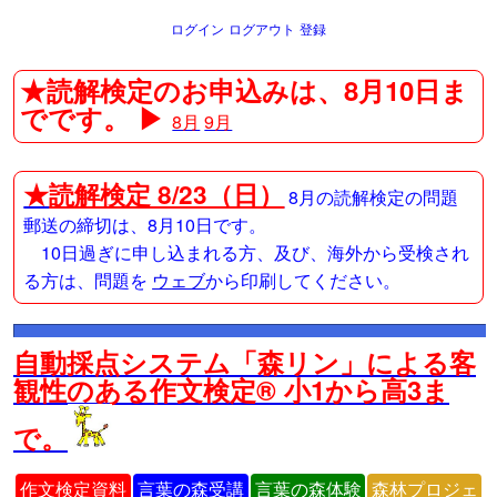
ログイン
ログアウト
登録
★読解検定のお申込みは、8月10日ま
でです。 ▶
8月
9月
★
読解検定 8/23（日）
8月の読解検定の問題
郵送の締切は、8月10日です。
10日過ぎに申し込まれる方、及び、海外から受検され
る方は、問題を
ウェブ
から印刷してください。
自動採点システム「森リン」による客
観性のある作文検定® 小1から高3ま
で。
作文検定資料
言葉の森受講
言葉の森体験
森林プロジェ