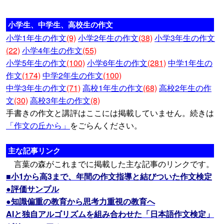
小学生、中学生、高校生の作文
小学1年生の作文
(9)
小学2年生の作文
(38)
小学3年生の作文
(22)
小学4年生の作文
(55)
小学5年生の作文
(100)
小学6年生の作文
(281)
中学1年生の
作文
(174)
中学2年生の作文
(100)
中学3年生の作文
(71)
高校1年生の作文
(68)
高校2年生の作
文
(30)
高校3年生の作文
(8)
手書きの作文と講評はここには掲載していません。続きは
「作文の丘から」
をごらんください。
主な記事リンク
言葉の森がこれまでに掲載した主な記事のリンクです。
■小1から高3まで、年間の作文指導と結びついた作文検定
●評価サンプル
●知識偏重の教育から思考力重視の教育へ
AIと独自アルゴリズムを組み合わせた「日本語作文検定」