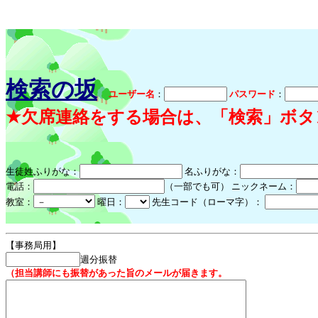
検索の坂
ユーザー名
：
パスワード
：
★欠席連絡をする場合は、「検索」ボタ
生徒姓ふりがな：
名ふりがな：
電話：
（一部でも可） ニックネーム：
教室：
曜日：
先生コード（ローマ字）：
【事務局用】
週分振替
（担当講師にも振替があった旨のメールが届きます。