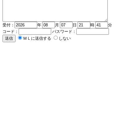
受付：
年
月
日
時
分
コード：
パスワード：
ＭＬに送信する
しない