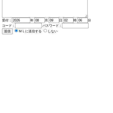
受付：
年
月
日
時
分
コード：
パスワード：
ＭＬに送信する
しない