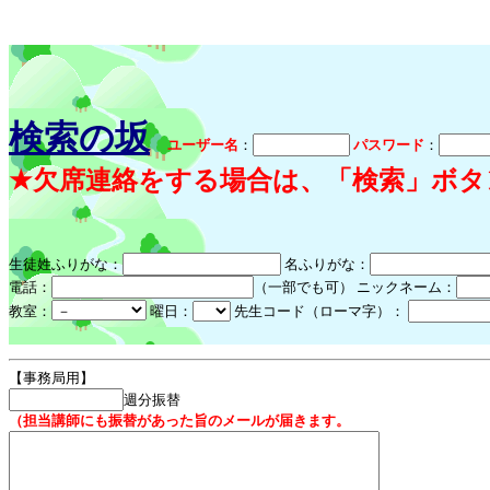
検索の坂
ユーザー名
：
パスワード
：
★欠席連絡をする場合は、「検索」ボタ
生徒姓ふりがな：
名ふりがな：
電話：
（一部でも可） ニックネーム：
教室：
曜日：
先生コード（ローマ字）：
【事務局用】
週分振替
（担当講師にも振替があった旨のメールが届きます。