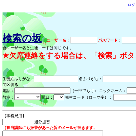
ログ
検索の坂
ユーザー名
：
パスワード
：
合ユーザー名と生徒コードは同じです。
★欠席連絡をする場合は、「検索」ボタ
生徒姓ふりがな：
名ふりがな：
で区切る
電話：
（一部でも可） ニックネーム：
教室：
曜日：
先生コード（ローマ字）：
【事務局用】
週分振替
（担当講師にも振替があった旨のメールが届きます。