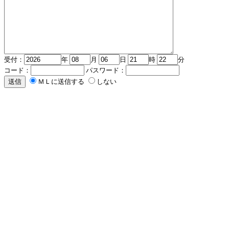
受付：
年
月
日
時
分
コード：
パスワード：
ＭＬに送信する
しない