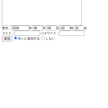
受付：
年
月
日
時
分
コード：
パスワード：
ＭＬに送信する
しない