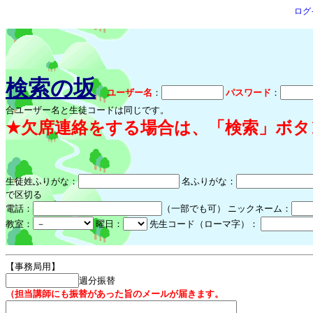
ログ
検索の坂
ユーザー名
：
パスワード
：
合ユーザー名と生徒コードは同じです。
★欠席連絡をする場合は、「検索」ボタ
生徒姓ふりがな：
名ふりがな：
で区切る
電話：
（一部でも可） ニックネーム：
教室：
曜日：
先生コード（ローマ字）：
【事務局用】
週分振替
（担当講師にも振替があった旨のメールが届きます。