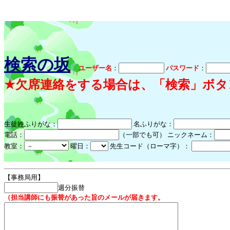
検索の坂
ユーザー名
：
パスワード
：
★欠席連絡をする場合は、「検索」ボタ
生徒姓ふりがな：
名ふりがな：
電話：
（一部でも可） ニックネーム：
教室：
曜日：
先生コード（ローマ字）：
【事務局用】
週分振替
（担当講師にも振替があった旨のメールが届きます。