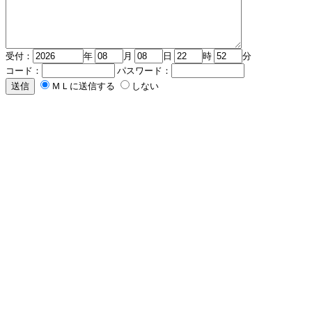
受付：
年
月
日
時
分
コード：
パスワード：
ＭＬに送信する
しない