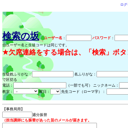
ログ
検索の坂
ユーザー名
：
パスワード
：
合ユーザー名と生徒コードは同じです。
★欠席連絡をする場合は、「検索」ボタ
生徒姓ふりがな：
名ふりがな：
で区切る
電話：
（一部でも可） ニックネーム：
教室：
曜日：
先生コード（ローマ字）：
【事務局用】
週分振替
（担当講師にも振替があった旨のメールが届きます。