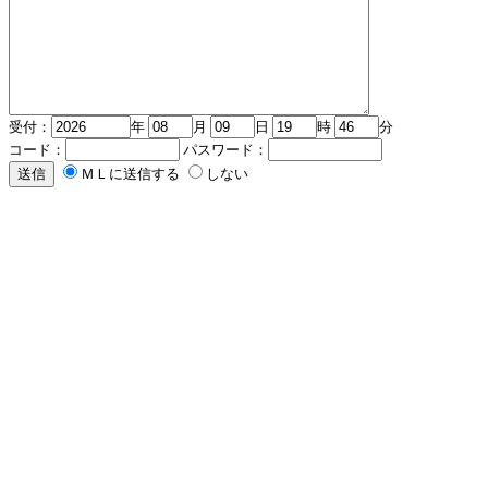
受付：
年
月
日
時
分
コード：
パスワード：
ＭＬに送信する
しない