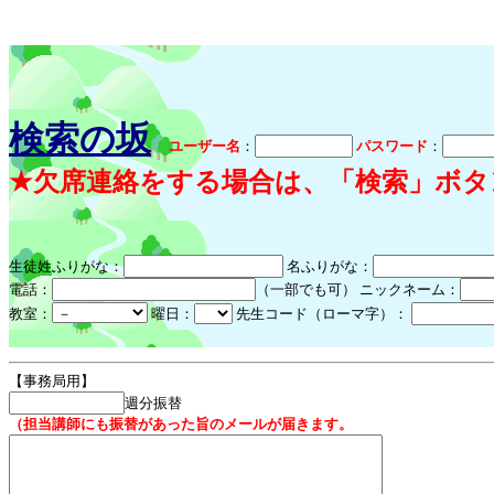
検索の坂
ユーザー名
：
パスワード
：
★欠席連絡をする場合は、「検索」ボタ
生徒姓ふりがな：
名ふりがな：
電話：
（一部でも可） ニックネーム：
教室：
曜日：
先生コード（ローマ字）：
【事務局用】
週分振替
（担当講師にも振替があった旨のメールが届きます。