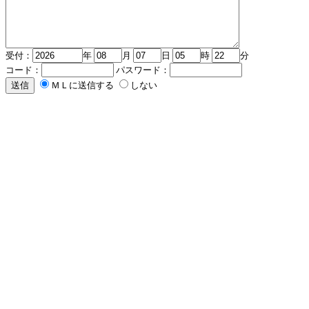
受付：
年
月
日
時
分
コード：
パスワード：
ＭＬに送信する
しない