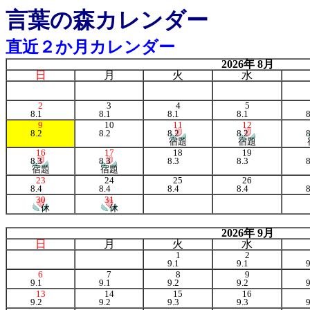
言葉の森カレンダー
直近２か月カレンダー
2026年 8月
日
月
火
水
2
3
4
5
8.1
8.1
8.1
8.1
9
10
11
12
8.2
8.2
8.2
8.2
宿題
宿題
16
17
18
19
8.3
8.3
8.3
8.3
宿題
宿題
23
24
25
26
8.4
8.4
8.4
8.4
30
31
休
休
2026年 9月
日
月
火
水
1
2
9.1
9.1
6
7
8
9
9.1
9.1
9.2
9.2
13
14
15
16
9.2
9.2
9.3
9.3