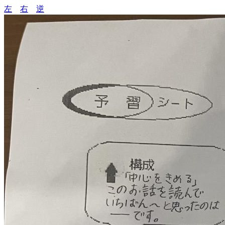
左
右
逆