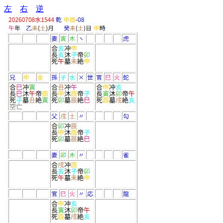
左
右
逆