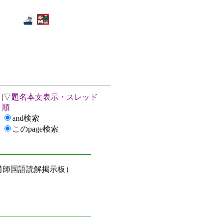
|▽
題名本文表示・スレッド
順
and検索
このpage検索
講師国語読解掲示板）