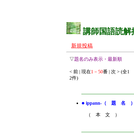
講師国語読解
新規投稿
▽
題名のみ表示・最新順
< 前 | 現在
1－50
番 | 次 > (全1
2件)
●
ippann-（ 題 名 
（ 本 文 ）