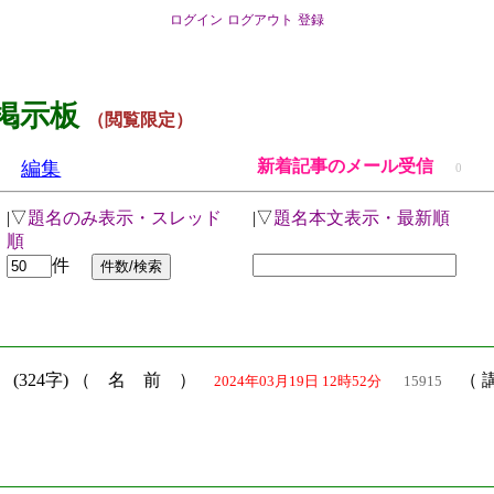
ログイン
ログアウト
登録
掲示板
（閲覧限定）
新着記事のメール受信
編集
0
|▽
題名のみ表示・スレッド
|▽
題名本文表示・最新順
順
件
）
(324字) （ 名 前 ）
（ 
2024年03月19日 12時52分
15915