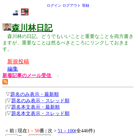
ログイン
ログアウト
登録
森川林日記
森川林の日記。どうでもいいことと重要なことを両方書き
ますが、重要なことは然るべきところにリンクしておきま
す。
新規投稿
編集
新着記事のメール受信
3
▽
題名のみ表示・最新順
|▽
題名のみ表示・スレッド順
|▽
題名本文表示・最新順
|▽
題名本文表示・スレッド順
< 前 | 現在
1－50
番 | 次 >
51－100
(全446件)