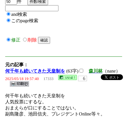
件
and検索
このpage検索
修正
削除
元の記事：
何千年も続いてきた天皇制を
(63字)
森川林
（nane）
6
2025/05/18 19:57:40
17333
何千年も続いてきた天皇制を
人気投票にするな。
おまえらが口にすることではない。
副島隆彦、池田信夫、プレジデントOnline等々。