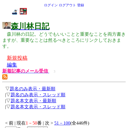
ログイン
ログアウト
登録
森川林日記
森川林の日記。どうでもいいことと重要なことを両方書き
ますが、重要なことは然るべきところにリンクしておきま
す。
新規投稿
編集
新着記事のメール受信
3
▽
題名のみ表示・最新順
|▽
題名のみ表示・スレッド順
|▽
題名本文表示・最新順
|▽
題名本文表示・スレッド順
< 前 | 現在
1－50
番 | 次 >
51－100
(全446件)