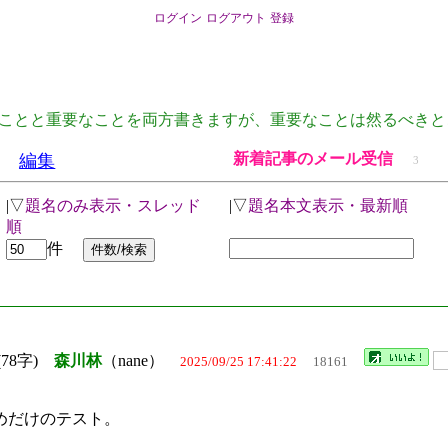
ログイン
ログアウト
登録
ことと重要なことを両方書きますが、重要なことは然るべきと
新着記事のメール受信
編集
3
|▽
題名のみ表示・スレッド
|▽
題名本文表示・最新順
順
件
(78字)
森川林
（nane）
2025/09/25 17:41:22
18161
めだけのテスト。