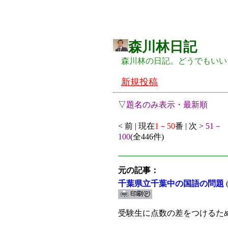
森川林日記
森川林の日記。どうでもいい
新規投稿
▽
題名のみ表示・最新順
< 前 | 現在
1－50
番 | 次 >
51－
100
(全446件)
元の記事：
千葉県立千葉中の国語の問題
受験生に点数の差をつけるた