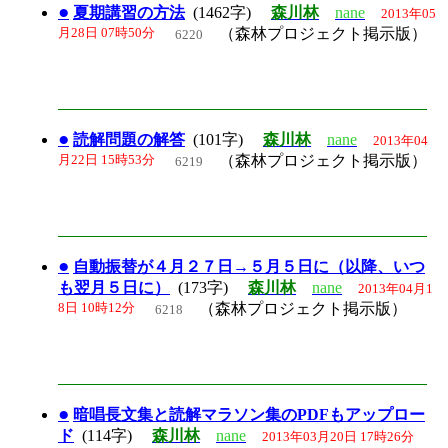
●
夏期講習の方法
(1462字)
森川林
nane
2013年05
月28日 07時50分
（森林プロジェクト掲示版）
6220
●
読解問題の解答
(101字)
森川林
nane
2013年04
月22日 15時53分
（森林プロジェクト掲示版）
6219
●
自動振替が４月２７日→５月５日に（以降、いつ
も翌月５日に）
(173字)
森川林
nane
2013年04月1
8日 10時12分
（森林プロジェクト掲示版）
6218
●
暗唱長文集と読解マラソン集のPDFもアップロー
ド
(114字)
森川林
nane
2013年03月20日 17時26分