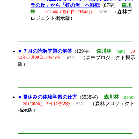
ラの丘」から「虹の沢」へ移転
(87字)
森川
林
（森林プ
2013年10月10日 17時48分
6226
ロジェクト掲示版）
●
７月の読解問題の解答
(129字)
森川林
nane
20
13年07月09日 17時49分
（森林プロジェクト掲示
6222
版）
●
夏休みの体験学習の仕方
(5538字)
森川林
nane
（森林プロジェクト
2013年06月13日 17時35分
6221
掲示版）