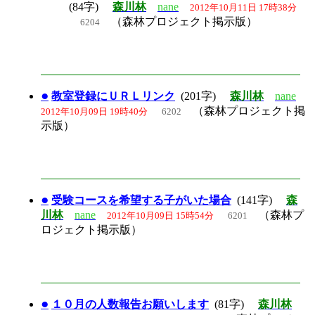
(84字)
森川林
nane
2012年10月11日 17時38分
（森林プロジェクト掲示版）
6204
●
教室登録にＵＲＬリンク
(201字)
森川林
nane
（森林プロジェクト掲
2012年10月09日 19時40分
6202
示版）
●
受験コースを希望する子がいた場合
(141字)
森
川林
nane
（森林プ
2012年10月09日 15時54分
6201
ロジェクト掲示版）
●
１０月の人数報告お願いします
(81字)
森川林