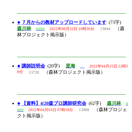
●
７月からの教材アップロードしています
(73字)
森川林
nane
（森
2022年06月22日 16時30分
13844
林プロジェクト掲示版）
●
講師説明会
(20字)
里海
2022年04月25日 22時5
8分
（森林プロジェクト掲示版）
13728
●
【資料】4/20森プロ講師研究会
(62字)
森川林
n
ane
（森林プロジェ
2022年04月03日 07時18分
13688
クト掲示版）