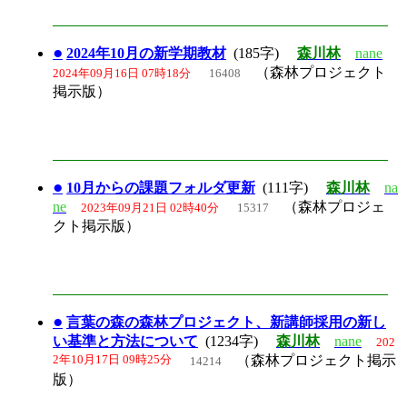
●
2024年10月の新学期教材
(185字)
森川林
nane
（森林プロジェクト
2024年09月16日 07時18分
16408
掲示版）
●
10月からの課題フォルダ更新
(111字)
森川林
na
ne
（森林プロジェ
2023年09月21日 02時40分
15317
クト掲示版）
●
言葉の森の森林プロジェクト、新講師採用の新し
い基準と方法について
(1234字)
森川林
nane
202
2年10月17日 09時25分
（森林プロジェクト掲示
14214
版）