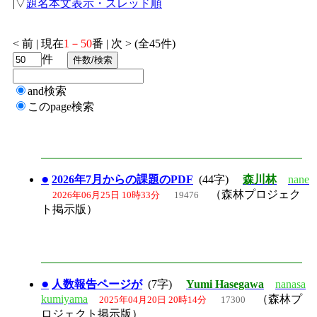
|▽
題名本文表示・スレッド順
< 前 | 現在
1－50
番 | 次 > (全45件)
件
and検索
このpage検索
●
2026年7月からの課題のPDF
(44字)
森川林
nane
（森林プロジェク
2026年06月25日 10時33分
19476
ト掲示版）
●
人数報告ページが
(7字)
Yumi Hasegawa
nanasa
kumiyama
（森林プ
2025年04月20日 20時14分
17300
ロジェクト掲示版）