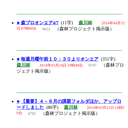
●
森プロオンエア4/7
(11字)
森川林
2014年04月12
日 07時09分
（森林プロジェクト掲示版）
6822
●
毎週月曜午前１０：３０よりオンエア
(351字)
森川林
（森林プロ
2014年03月24日 19時49分
6797
ジェクト掲示版）
●
【重要】４－６月の課題フォルダほか、アップロ
ードしました
(86字)
森川林
2014年03月21日 14時2
9分
（森林プロジェクト掲示版）
6782