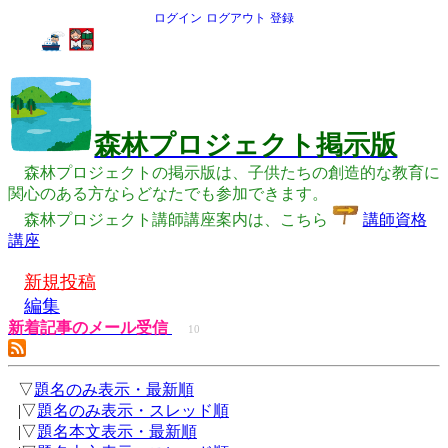
ログイン
ログアウト
登録
森林プロジェクト掲示版
森林プロジェクトの掲示版は、子供たちの創造的な教育に
関心のある方ならどなたでも参加できます。
森林プロジェクト講師講座案内は、こちら
講師資格
講座
新規投稿
編集
新着記事のメール受信
10
▽
題名のみ表示・最新順
|▽
題名のみ表示・スレッド順
|▽
題名本文表示・最新順