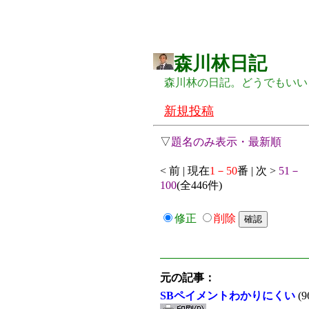
森川林日記
森川林の日記。どうでもいい
新規投稿
▽
題名のみ表示・最新順
< 前 | 現在
1－50
番 | 次 >
51－
100
(全446件)
修正
削除
元の記事：
SBペイメントわかりにくい
(9