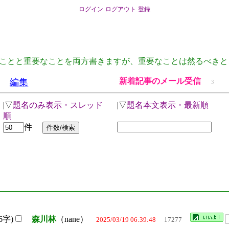
ログイン
ログアウト
登録
ことと重要なことを両方書きますが、重要なことは然るべきと
新着記事のメール受信
編集
3
|▽
題名のみ表示・スレッド
|▽
題名本文表示・最新順
順
件
6字)
森川林
（nane）
2025/03/19 06:39:48
17277