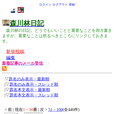
ログイン
ログアウト
登録
森川林日記
森川林の日記。どうでもいいことと重要なことを両方書き
ますが、重要なことは然るべきところにリンクしておきま
す。
新規投稿
編集
新着記事のメール受信
3
▽
題名のみ表示・最新順
|▽
題名のみ表示・スレッド順
|▽
題名本文表示・最新順
|▽
題名本文表示・スレッド順
< 前 | 現在
1－50
番 | 次 >
51－100
(全446件)