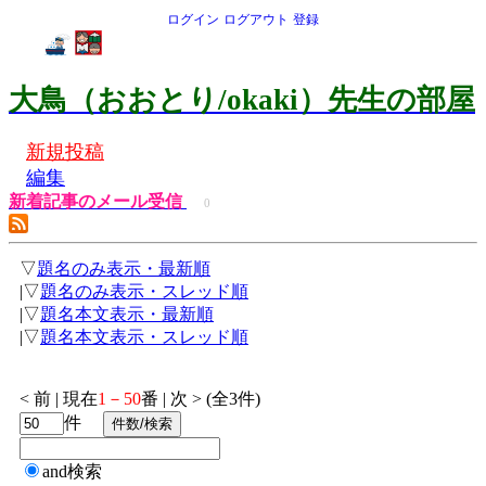
ログイン
ログアウト
登録
大鳥（おおとり/okaki）先生の部屋
新規投稿
編集
新着記事のメール受信
0
▽
題名のみ表示・最新順
|▽
題名のみ表示・スレッド順
|▽
題名本文表示・最新順
|▽
題名本文表示・スレッド順
< 前 | 現在
1－50
番 | 次 > (全3件)
件
and検索