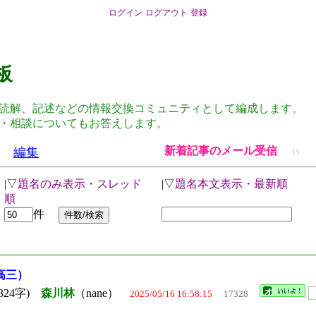
ログイン
ログアウト
登録
板
読解、記述などの情報交換コミュニティとして編成します。
・相談についてもお答えします。
新着記事のメール受信
編集
15
|▽
題名のみ表示・スレッド
|▽
題名本文表示・最新順
順
件
高三）
324字)
森川林
（nane）
2025/05/16 16:58:15
17328