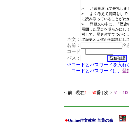
本文：
名前：
名
コード：
パス：
※コードとパスワードを入れ
コードとパスワードは、
登
< 前 | 現在
1－50
番 | 次 >
51－10
●
Online作文教室 言葉の森