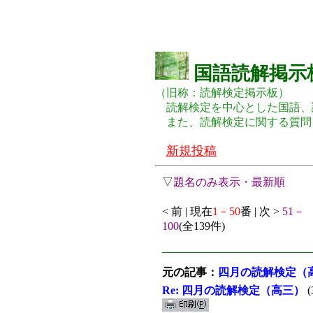
国語読解掲示
（旧称：読解検定掲示板）
読解検定を中心とした国語、
また、読解検定に関する質問
新規投稿
▽
題名のみ表示・最新順
< 前 | 現在
1－50
番 | 次 >
51－
100
(全139件)
元の記事：
四月の読解検定（
Re: 四月の読解検定（高三）
(