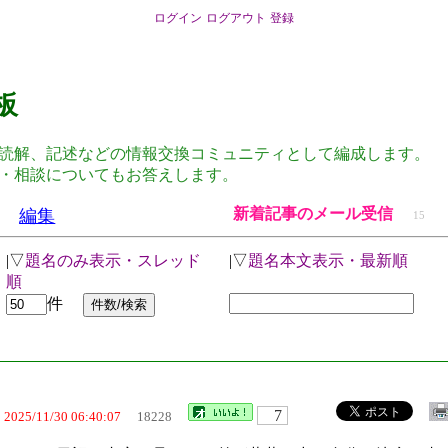
ログイン
ログアウト
登録
板
読解、記述などの情報交換コミュニティとして編成します。
・相談についてもお答えします。
新着記事のメール受信
編集
15
|▽
題名のみ表示・スレッド
|▽
題名本文表示・最新順
順
件
）
7
2025/11/30 06:40:07
18228