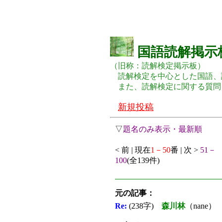
国語読解掲示
（旧称：読解検定掲示板）
読解検定を中心とした国語、
また、読解検定に関する質問
新規投稿
▽
題名のみ表示・最新順
< 前 | 現在
1－50
番 | 次 >
51－
100
(全139件)
元の記事：
Re:
(238字)
森川林
（nane