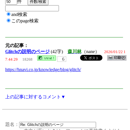
件
and検索
このpage検索
元の記事：
Glitchの説明のページ
(42字)
森川林
（nane）
2026/01/22 1
6
7:44:29
18268
https://hnavi.co.jp/knowledge/blog/glitch/
上の記事に対するコメント▼
題名：