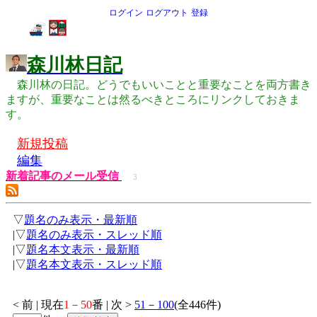
ログイン
ログアウト
登録
森川林日記
森川林の日記。どうでもいいことと重要なことを両方書き
ますが、重要なことは然るべきところにリンクしておきま
す。
新規投稿
編集
新着記事のメール受信
3
▽
題名のみ表示・最新順
|▽
題名のみ表示・スレッド順
|▽
題名本文表示・最新順
|▽
題名本文表示・スレッド順
< 前 | 現在
1－50
番 | 次 >
51－100
(全446件)