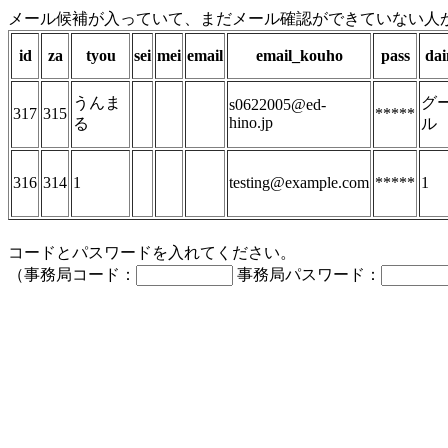
メール候補が入っていて、まだメール確認ができていない人
id
za
tyou
sei
mei
email
email_kouho
pass
dai
うんま
グ
s0622005@ed-
317
315
*****
hino.jp
る
ル
316
314
1
testing@example.com
*****
1
コードとパスワードを入れてください。
（事務局コード：
事務局パスワード：