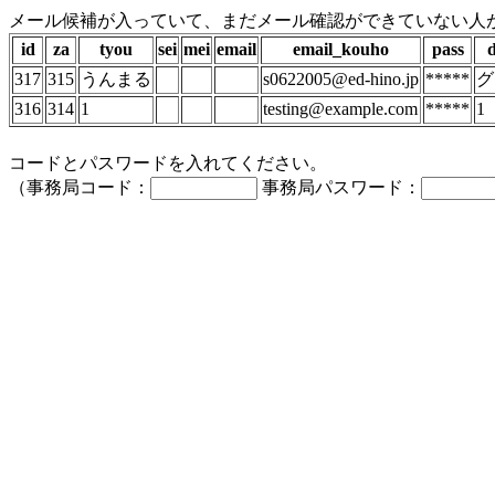
メール候補が入っていて、まだメール確認ができていない人
id
za
tyou
sei
mei
email
email_kouho
pass
d
317
315
うんまる
s0622005@ed-hino.jp
*****
グ
316
314
1
testing@example.com
*****
1
コードとパスワードを入れてください。
（事務局コード：
事務局パスワード：