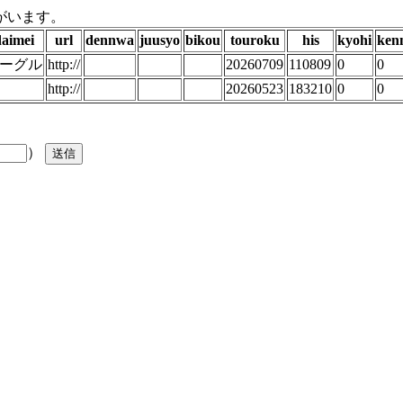
がいます。
aimei
url
dennwa
juusyo
bikou
touroku
his
kyohi
ken
ーグル
http://
20260709
110809
0
0
http://
20260523
183210
0
0
）