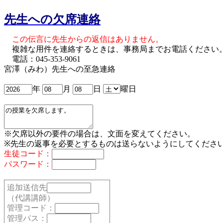
先生への欠席連絡
この伝言に先生からの返信はありません。
複雑な用件を連絡するときは、事務局までお電話ください
電話：045-353-9061
宮澤（みわ）先生への至急連絡
年
月
日
曜日
※欠席以外の要件の場合は、文面を変えてください。
※先生の返事を必要とするものは送らないようにしてくださ
生徒コード：
パスワード：
追加送信先
（代講講師）
管理コード：
管理パス：