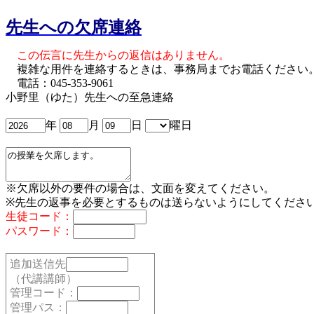
先生への欠席連絡
この伝言に先生からの返信はありません。
複雑な用件を連絡するときは、事務局までお電話ください
電話：045-353-9061
小野里（ゆた）先生への至急連絡
年
月
日
曜日
※欠席以外の要件の場合は、文面を変えてください。
※先生の返事を必要とするものは送らないようにしてくださ
生徒コード：
パスワード：
追加送信先
（代講講師）
管理コード：
管理パス：