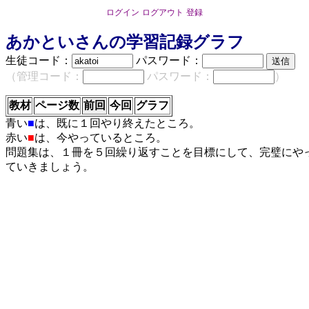
ログイン
ログアウト
登録
あかといさんの学習記録グラフ
生徒コード：
パスワード：
（管理コード：
パスワード：
）
教材
ページ数
前回
今回
グラフ
青い
■
は、既に１回やり終えたところ。
赤い
■
は、今やっているところ。
問題集は、１冊を５回繰り返すことを目標にして、完璧にや
ていきましょう。