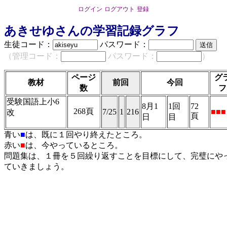
ログイン
ログアウト
登録
あきせゆさんの学習記録グラフ
生徒コード：
パスワード：
（管理コード：
パスワード：
）
ページ
グ
教材
前回
今回
数
フ
受験国語上小6
8月1
1回
72
268頁
7/25
1
216
■■■
改
頁
日
目
89398
青い
■
は、既に１回やり終えたところ。
赤い
■
は、今やっているところ。
問題集は、１冊を５回繰り返すことを目標にして、完璧にや
ていきましょう。