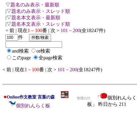
▽
題名のみ表示・最新順
|▽
題名のみ表示・スレッド順
|▽
題名本文表示・最新順
|▽
題名本文表示・スレッド順
< 前 | 現在
1－100
番 | 次 >
101－200
(全18247件)
件
and検索
or検索
このpage
全page検索
< 前 | 現在
1－100
番 | 次 >
101－200
(全18247件)
●
Online作文教室 言葉の森
「
個別れんらく
管理の川
板」 昨日から 211
個別れんらく板