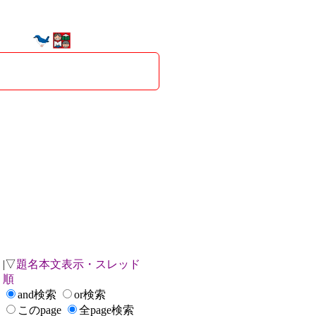
|▽
題名本文表示・スレッド
順
and検索
or検索
このpage
全page検索