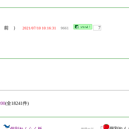
 名 前 ）
7
2021/07/10 10:16:31
9661
00
(全18241件)
「
個別れんら
個別れんらく板