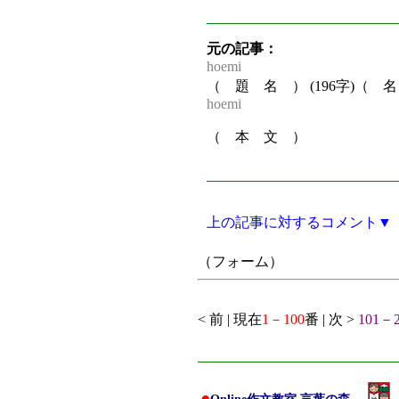
元の記事：
hoemi
（ 題 名 ） (196字)（
hoemi
（ 本 文 ）
上の記事に対するコメント▼
（フォーム）
< 前 | 現在
1－100
番 | 次 >
101－2
●