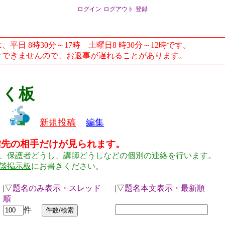
ログイン
ログアウト
登録
日 8時30分～17時 土曜日8 時30分～12時です。
できませんので、お返事が遅れることがあります。
らく板
新規投稿
編集
信先の相手だけが見られます。
、保護者どうし、講師どうしなどの個別の連絡を行います。
談掲示板
にお書きください。
|▽
題名のみ表示・スレッド
|▽
題名本文表示・最新順
順
件