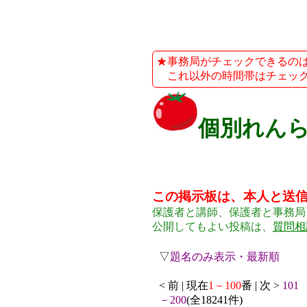
★事務局がチェックできるのは、平
これ以外の時間帯はチェック
個別れん
この掲示板は、本人と送
保護者と講師、保護者と事務局
公開してもよい投稿は、
質問相
▽
題名のみ表示・最新順
< 前 | 現在
1－100
番 | 次 >
101
－200
(全18241件)