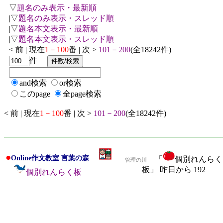
▽
題名のみ表示・最新順
|▽
題名のみ表示・スレッド順
|▽
題名本文表示・最新順
|▽
題名本文表示・スレッド順
< 前 | 現在
1－100
番 | 次 >
101－200
(全18242件)
件
and検索
or検索
このpage
全page検索
< 前 | 現在
1－100
番 | 次 >
101－200
(全18242件)
●
Online作文教室 言葉の森
「
個別れんらく
管理の川
板」 昨日から 192
個別れんらく板