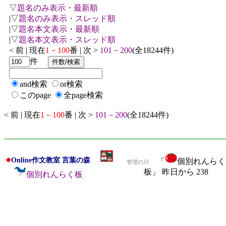
▽
題名のみ表示・最新順
|▽
題名のみ表示・スレッド順
|▽
題名本文表示・最新順
|▽
題名本文表示・スレッド順
< 前 | 現在
1－100
番 | 次 >
101－200
(全18244件)
件
and検索
or検索
このpage
全page検索
< 前 | 現在
1－100
番 | 次 >
101－200
(全18244件)
●
Online作文教室 言葉の森
「
個別れんらく
管理の川
板」 昨日から 238
個別れんらく板