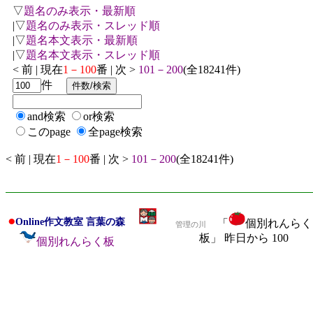
▽
題名のみ表示・最新順
|▽
題名のみ表示・スレッド順
|▽
題名本文表示・最新順
|▽
題名本文表示・スレッド順
< 前 | 現在
1－100
番 | 次 >
101－200
(全18241件)
件
and検索
or検索
このpage
全page検索
< 前 | 現在
1－100
番 | 次 >
101－200
(全18241件)
●
Online作文教室 言葉の森
「
個別れんらく
管理の川
板」 昨日から 100
個別れんらく板