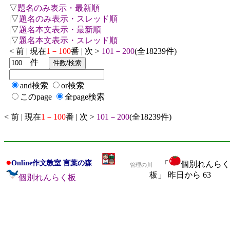
▽
題名のみ表示・最新順
|▽
題名のみ表示・スレッド順
|▽
題名本文表示・最新順
|▽
題名本文表示・スレッド順
< 前 | 現在
1－100
番 | 次 >
101－200
(全18239件)
件
and検索
or検索
このpage
全page検索
< 前 | 現在
1－100
番 | 次 >
101－200
(全18239件)
●
Online作文教室 言葉の森
「
個別れんら
管理の川
板」 昨日から 63
個別れんらく板