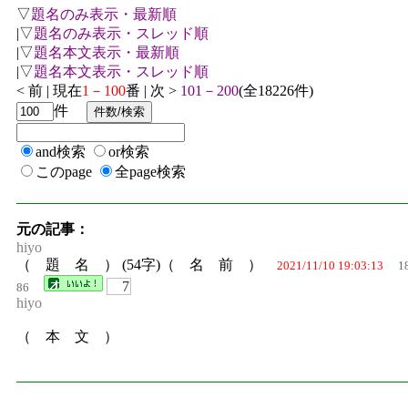
▽
題名のみ表示・最新順
|▽
題名のみ表示・スレッド順
|▽
題名本文表示・最新順
|▽
題名本文表示・スレッド順
< 前 | 現在
1－100
番 | 次 >
101－200
(全18226件)
件
and検索
or検索
このpage
全page検索
元の記事：
hiyo
（ 題 名 ） (54字)（ 名 前 ）
2021/11/10 19:03:13
1
7
86
hiyo
（ 本 文 ）