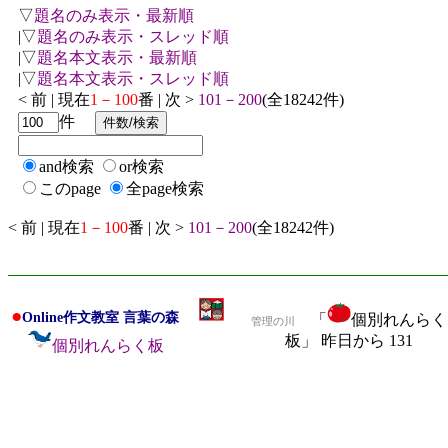
▽
題名のみ表示・最新順
|▽
題名のみ表示・スレッド順
|▽
題名本文表示・最新順
|▽
題名本文表示・スレッド順
< 前 | 現在
1－100
番 | 次 >
101－200
(全18242件)
件
and検索
or検索
このpage
全page検索
< 前 | 現在
1－100
番 | 次 >
101－200
(全18242件)
●
Online作文教室 言葉の森
「
個別れんらく
管理の川
板」 昨日から 131
個別れんらく板