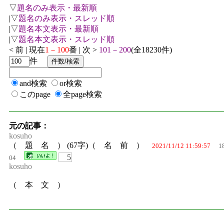
▽
題名のみ表示・最新順
|▽
題名のみ表示・スレッド順
|▽
題名本文表示・最新順
|▽
題名本文表示・スレッド順
< 前 | 現在
1－100
番 | 次 >
101－200
(全18230件)
件
and検索
or検索
このpage
全page検索
元の記事：
kosuho
（ 題 名 ） (67字)（ 名 前 ）
2021/11/12 11:59:57
1
5
04
kosuho
（ 本 文 ）